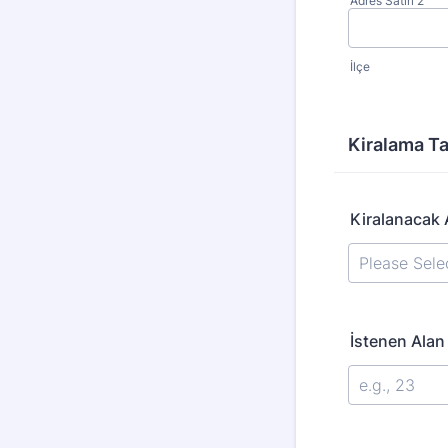
Adres Satırı 2
İlçe
Kiralama Tal
Kiralanacak 
İstenen Ala