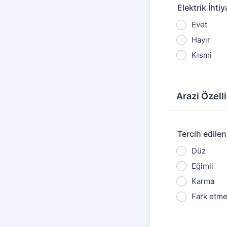
Elektrik İhtiy
Evet
Hayır
Kısmi
Arazi Özelli
Tercih edilen 
Düz
Eğimli
Karma
Fark etm