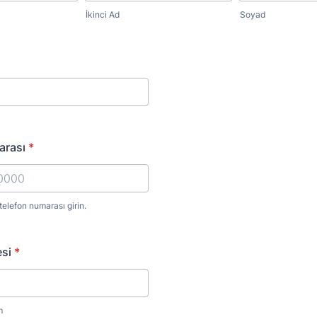
İkinci Ad
Soyad
arası
*
 telefon numarası girin.
) 000-0000.
si
*
m