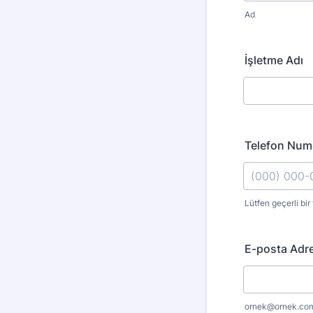
Ad
İşletme Adı
Telefon Num
Lütfen geçerli bir
Format: (000
E-posta Adre
ornek@ornek.co