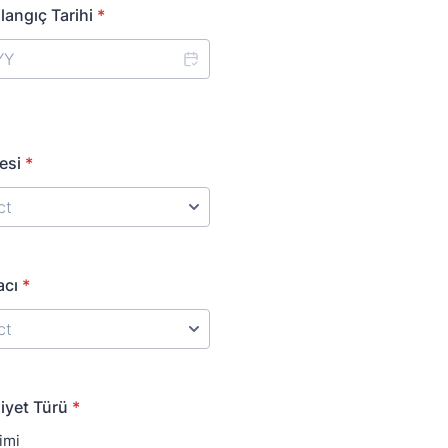
langıç Tarihi
*
esi
*
acı
*
liyet Türü
*
imi