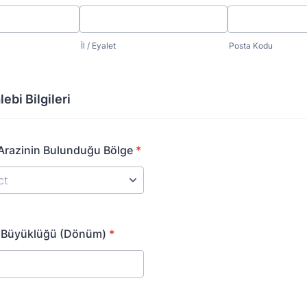
İl / Eyalet
Posta Kodu
ebi Bilgileri
Arazinin Bulunduğu Bölge
*
n Büyüklüğü (Dönüm)
*