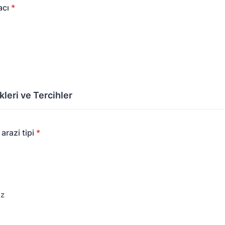
acı
*
kleri ve Tercihler
arazi tipi
*
ez