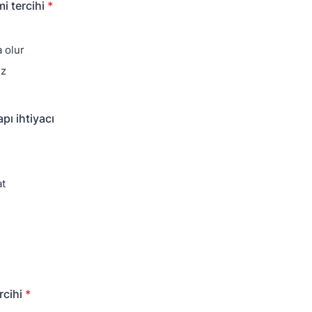
i tercihi
*
 olur
ez
pı ihtiyacı
at
rcihi
*