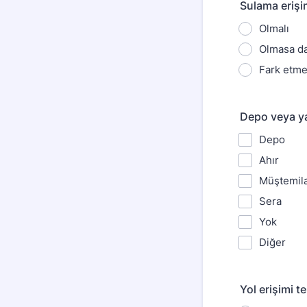
Sulama erişim
Olmalı
Olmasa da
Fark etm
Depo veya ya
Depo
Ahır
Müştemil
Sera
Yok
Diğer
Yol erişimi te