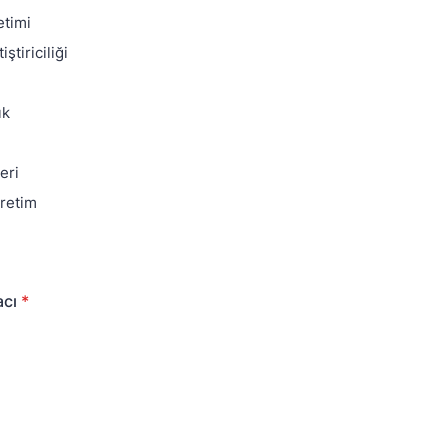
timi
ştiriciliği
ık
eri
retim
acı
*