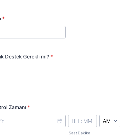
m
*
ik Destek Gerekli mi?
*
trol Zamanı
*
AM/PM Option
Saat Dakika