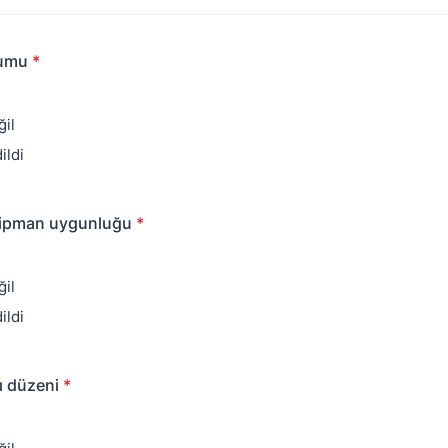
rumu
*
il
ildi
ipman uygunluğu
*
il
ildi
ı düzeni
*