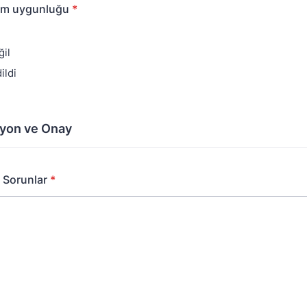
nım uygunluğu
*
il
ildi
iyon ve Onay
n Sorunlar
*