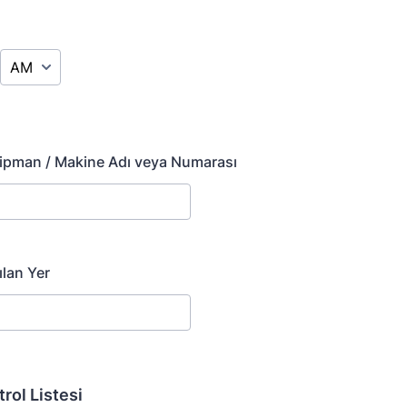
AM/PM Option
kipman / Makine Adı veya Numarası
lan Yer
rol Listesi