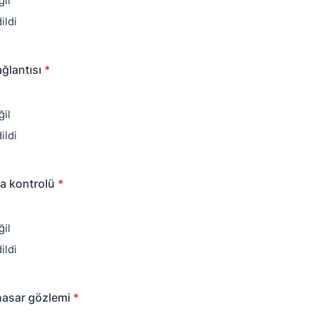
il
ildi
ğlantısı
*
il
ildi
a kontrolü
*
il
ildi
 hasar gözlemi
*