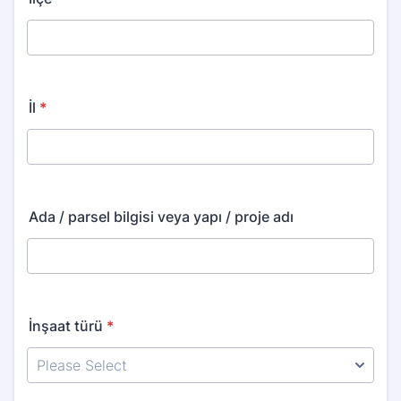
İl
*
Ada / parsel bilgisi veya yapı / proje adı
İnşaat türü
*