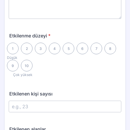
Etkilenme düzeyi
*
1 is Düşük, 10 is Çok yüksek
1
2
3
4
5
6
7
8
Düşük
9
10
Çok yüksek
Etkilenen kişi sayısı
Etkilenen alanlar