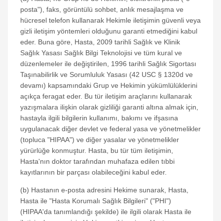
posta"), faks, görüntülü sohbet, anlık mesajlaşma ve
hücresel telefon kullanarak Hekimle iletişimin güvenli veya
gizli iletişim yöntemleri olduğunu garanti etmediğini kabul
eder. Buna göre, Hasta, 2009 tarihli Sağlık ve Klinik
Sağlık Yasası Sağlık Bilgi Teknolojisi ve tüm kural ve
düzenlemeler ile değiştirilen, 1996 tarihli Sağlık Sigortası
Taşınabilirlik ve Sorumluluk Yasası (42 USC § 1320d ve
devamı) kapsamındaki Grup ve Hekimin yükümlülüklerini
açıkça feragat eder. Bu tür iletişim araçlarını kullanarak
yazışmalara ilişkin olarak gizliliği garanti altına almak için,
hastayla ilgili bilgilerin kullanımı, bakımı ve ifşasına
uygulanacak diğer devlet ve federal yasa ve yönetmelikler
(topluca "HIPAA") ve diğer yasalar ve yönetmelikler
yürürlüğe konmuştur. Hasta, bu tür tüm iletişimin,
Hasta'nın doktor tarafından muhafaza edilen tıbbi
kayıtlarının bir parçası olabileceğini kabul eder.
(b) Hastanın e-posta adresini Hekime sunarak, Hasta,
Hasta ile "Hasta Korumalı Sağlık Bilgileri" ("PHI")
(HIPAA'da tanımlandığı şekilde) ile ilgili olarak Hasta ile