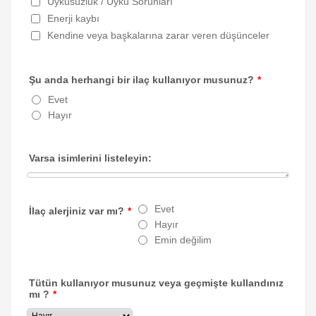
Uykusuzluk / Uyku Sorunları
Enerji kaybı
Kendine veya başkalarına zarar veren düşünceler
Şu anda herhangi bir ilaç kullanıyor musunuz?
*
Evet
Hayır
Varsa isimlerini listeleyin:
Evet
İlaç alerjiniz var mı?
*
Hayır
Emin değilim
Tütün kullanıyor musunuz veya geçmişte kullandınız
mı ?
*