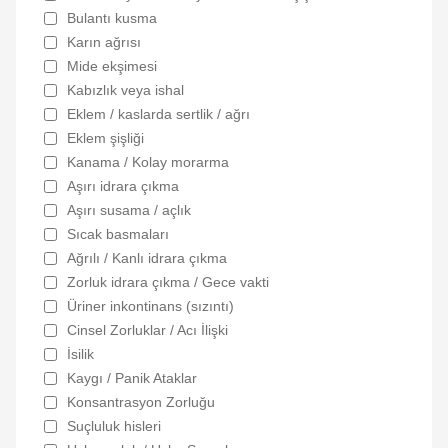
Bulantı kusma
Karın ağrısı
Mide ekşimesi
Kabızlık veya ishal
Eklem / kaslarda sertlik / ağrı
Eklem şişliği
Kanama / Kolay morarma
Aşırı idrara çıkma
Aşırı susama / açlık
Sıcak basmaları
Ağrılı / Kanlı idrara çıkma
Zorluk idrara çıkma / Gece vakti
Üriner inkontinans (sızıntı)
Cinsel Zorluklar / Acı İlişki
İsilik
Kaygı / Panik Ataklar
Konsantrasyon Zorluğu
Suçluluk hisleri