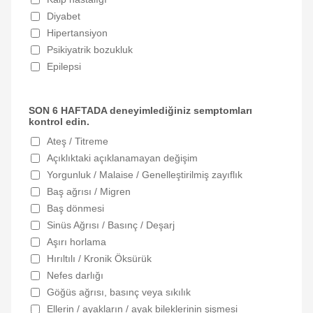
Diyabet
Hipertansiyon
Psikiyatrik bozukluk
Epilepsi
SON 6 HAFTADA deneyimlediğiniz semptomları
kontrol edin.
Ateş / Titreme
Açıklıktaki açıklanamayan değişim
Yorgunluk / Malaise / Genelleştirilmiş zayıflık
Baş ağrısı / Migren
Baş dönmesi
Sinüs Ağrısı / Basınç / Deşarj
Aşırı horlama
Hırıltılı / Kronik Öksürük
Nefes darlığı
Göğüs ağrısı, basınç veya sıkılık
Ellerin / ayakların / ayak bileklerinin şişmesi