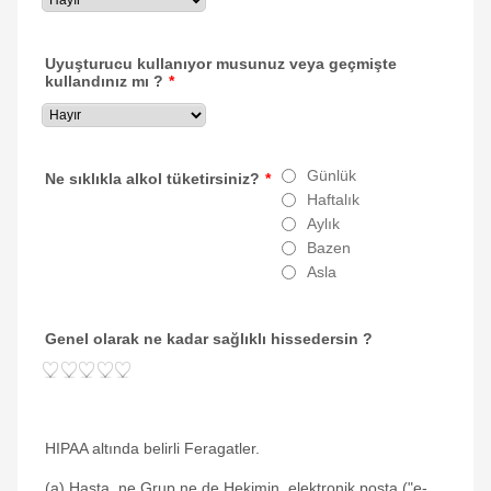
Uyuşturucu kullanıyor musunuz veya geçmişte
kullandınız mı ?
*
Günlük
Ne sıklıkla alkol tüketirsiniz?
*
Haftalık
Aylık
Bazen
Asla
Genel olarak ne kadar sağlıklı hissedersin ?
HIPAA altında belirli Feragatler.
(a) Hasta, ne Grup ne de Hekimin, elektronik posta ("e-