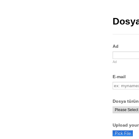
Dosya
Ad
Ad
E-mail
Dosya türün
Upload your 
Pick File