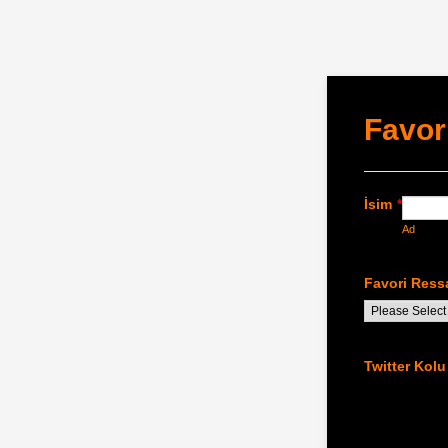
Favor
İsim
*
Ad
Favori Ress
Twitter Kolu