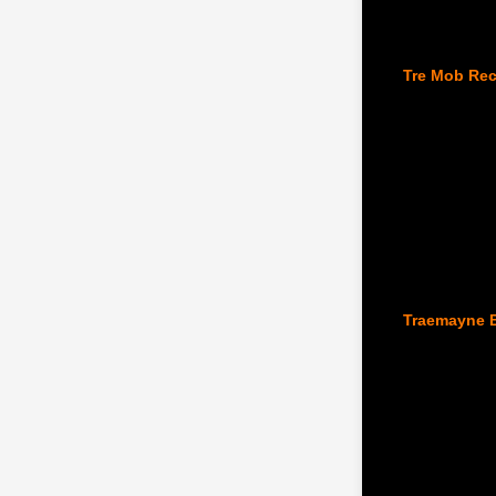
Tre Mob Re
Traemayne 