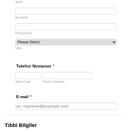
Şehir
ilçe/Şehir
Posta Kodu
Ülke
Telefon Numarası
*
Area Code
Phone Number
E-mail
*
Tıbbi Bilgiler