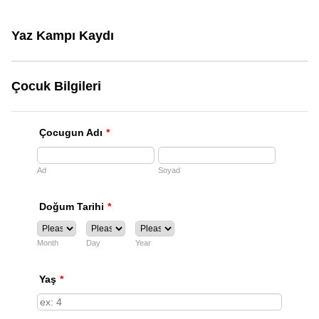
Yaz Kampı Kaydı
Çocuk Bilgileri
Çocugun Adı
*
Ad
Soyad
Doğum Tarihi
*
Month
Day
Year
Yaş
*