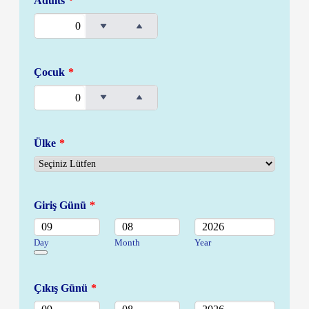
Adults
*
Çocuk
*
Ülke
*
Giriş Günü
*
Day
Month
Year
Date Picker Icon
Çıkış Günü
*