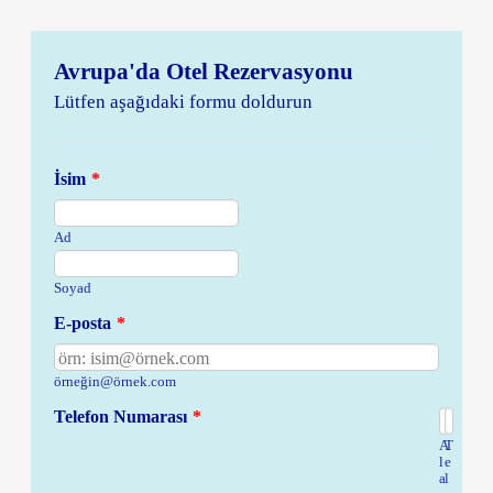
Avrupa'da Otel Rezervasyonu
Lütfen aşağıdaki formu doldurun
İsim
*
Ad
Soyad
E-posta
*
örneğin@örnek.com
Telefon Numarası
*
A
T
l
e
a
l