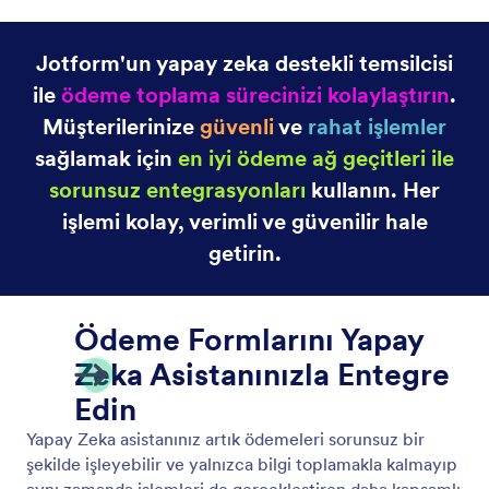
Jotform'un yapay zeka destekli temsilcisi
ile
ödeme toplama sürecinizi kolaylaştırın
.
Müşterilerinize
güvenli
ve
rahat işlemler
sağlamak için
en iyi ödeme ağ geçitleri ile
sorunsuz entegrasyonları
kullanın. Her
işlemi kolay, verimli ve güvenilir hale
getirin.
Ödeme Formlarını Yapay
Zeka Asistanınızla Entegre
Edin
Yapay Zeka asistanınız artık ödemeleri sorunsuz bir
şekilde işleyebilir ve yalnızca bilgi toplamakla kalmayıp
aynı zamanda işlemleri de gerçekleştiren daha kapsamlı