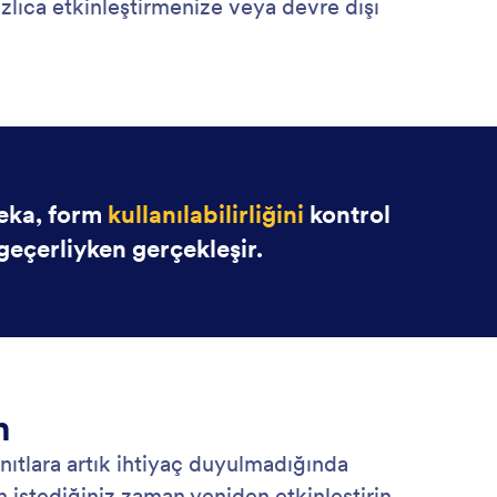
zlıca etkinleştirmenize veya devre dışı
Zeka, form
kullanılabilirliğini
kontrol
geçerliyken gerçekleşir.
n
nıtlara artık ihtiyaç duyulmadığında
n istediğiniz zaman yeniden etkinleştirin.