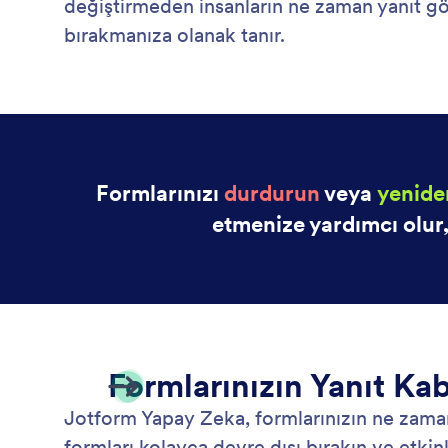
değiştirmeden insanların ne zaman yanıt gön
bırakmanıza olanak tanır.
Formlarınızı
durdurun
veya
yenide
etmenize yardımcı olur,
Formlarınızın Yanıt Ka
Jotform Yapay Zeka, formlarınızın ne zaman 
formları kolayca devre dışı bırakın ve etkin