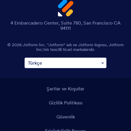
4 Embarcadero Center, Suite 780, San Francisco CA
94111
© 2026 Jotform Inc. "Jotform" adı ve Jotform logosu, Jotform
Inc.'nin tescilli ticari markalarıdır.
Şartlar ve Koşullar
Gizlilik Politikası
Güvenlik
Erişilebilirlik Beyanı