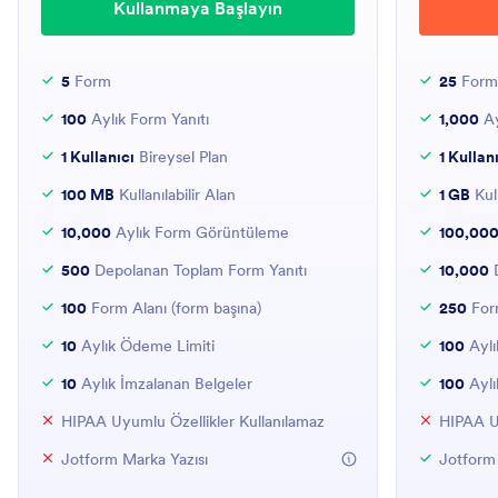
Kullanmaya Başlayın
5
Form
25
Form
100
Aylık Form Yanıtı
1,000
Ay
1 Kullanıcı
Bireysel Plan
1 Kullan
100 MB
Kullanılabilir Alan
1 GB
Kull
10,000
Aylık Form Görüntüleme
100,00
500
Depolanan Toplam Form Yanıtı
10,000
D
100
Form Alanı (form başına)
250
Form
10
Aylık Ödeme Limiti
100
Aylı
10
Aylık İmzalanan Belgeler
100
Aylı
HIPAA Uyumlu Özellikler Kullanılamaz
HIPAA Uy
Jotform Marka Yazısı
Jotform