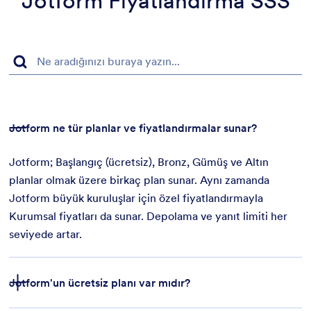
Jotform Fiyatlandırma SSS
Jotform ne tür planlar ve fiyatlandırmalar sunar?
Jotform; Başlangıç (ücretsiz), Bronz, Gümüş ve Altın
planlar olmak üzere birkaç plan sunar. Aynı zamanda
Jotform büyük kuruluşlar için özel fiyatlandırmayla
Kurumsal fiyatları da sunar. Depolama ve yanıt limiti her
seviyede artar.
Jotform'un ücretsiz planı var mıdır?