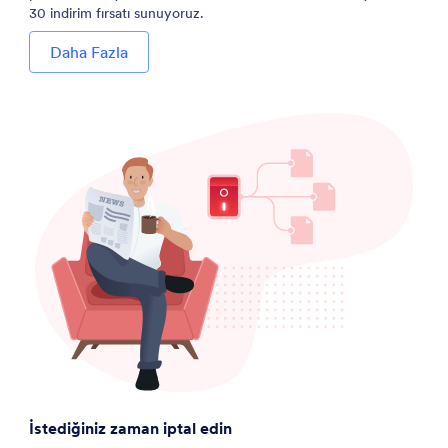
30 indirim fırsatı sunuyoruz.
Daha Fazla
İstediğiniz zaman iptal edin