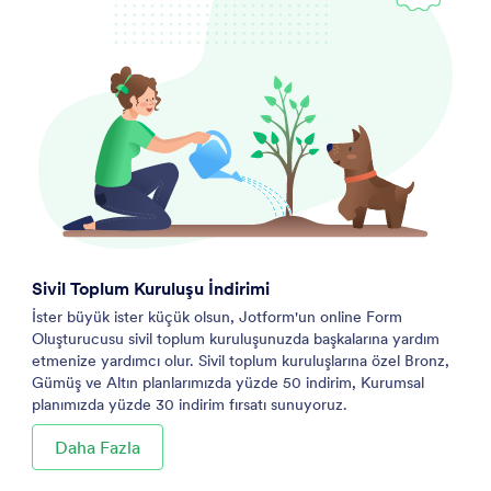
Sivil Toplum Kuruluşu İndirimi
İster büyük ister küçük olsun, Jotform'un online Form
Oluşturucusu sivil toplum kuruluşunuzda başkalarına yardım
etmenize yardımcı olur. Sivil toplum kuruluşlarına özel Bronz,
Gümüş ve Altın planlarımızda yüzde 50 indirim, Kurumsal
planımızda yüzde 30 indirim fırsatı sunuyoruz.
Daha Fazla