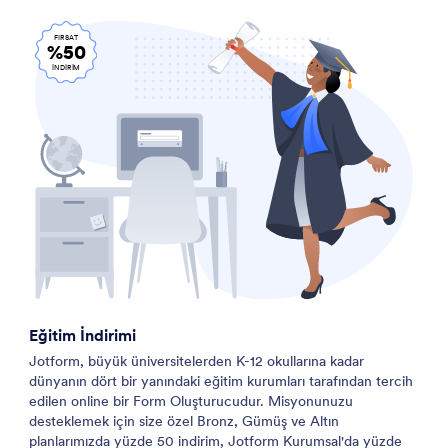
FIRSAT
%50
İNDİRİM
Eğitim İndirimi
Jotform, büyük üniversitelerden K-12 okullarına kadar
dünyanın dört bir yanındaki eğitim kurumları tarafından tercih
edilen online bir Form Oluşturucudur. Misyonunuzu
desteklemek için size özel Bronz, Gümüş ve Altın
planlarımızda yüzde 50 indirim, Jotform Kurumsal'da yüzde