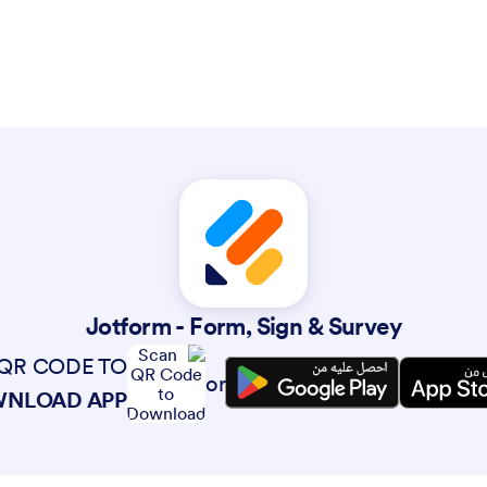
Jotform - Form, Sign & Survey
QR CODE TO
or
NLOAD APP