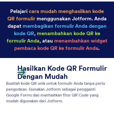
Pelajari
cara mudah menghasilkan kode
QR formulir
menggunakan Jotform. Anda
dapat
membagikan formulir Anda dengan
kode QR
,
menambahkan kode QR ke
formulir Anda
, atau
menambahkan widget
pembaca kode QR ke formulir Anda
.
Hasilkan Kode QR Formulir
Dengan Mudah
Buatlah kode QR unik untuk formulir Anda tanpa perlu
pengodean. Gunakan Jotform sebagai pengganti
Google Forms dan manfaatkan fitur QR Code yang
mudah digunakan dari Jotform.