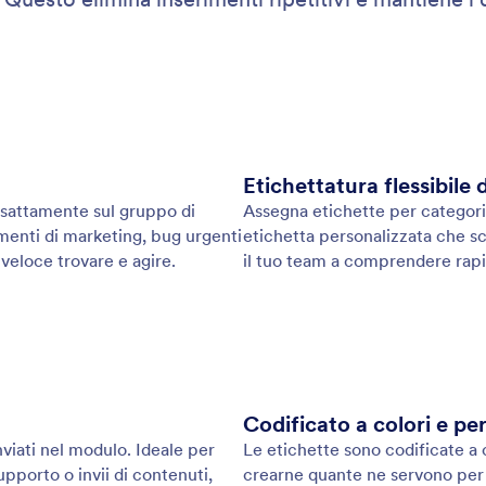
Etichettatura flessibile d
 esattamente sul gruppo di
Assegna etichette per categorizz
lementi di marketing, bug urgenti
etichetta personalizzata che sc
 veloce trovare e agire.
il tuo team a comprendere rapid
Codificato a colori e pe
viati nel modulo. Ideale per
Le etichette sono codificate a 
upporto o invii di contenuti,
crearne quante ne servono per r