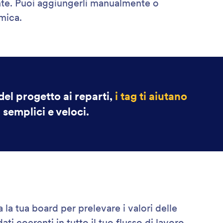
tante. Puoi aggiungerli manualmente o
mica.
 del progetto ai reparti,
i tag ti aiutano
 semplici e veloci.
la tua board per prelevare i valori delle
i coerenti in tutto il tuo flusso di lavoro.