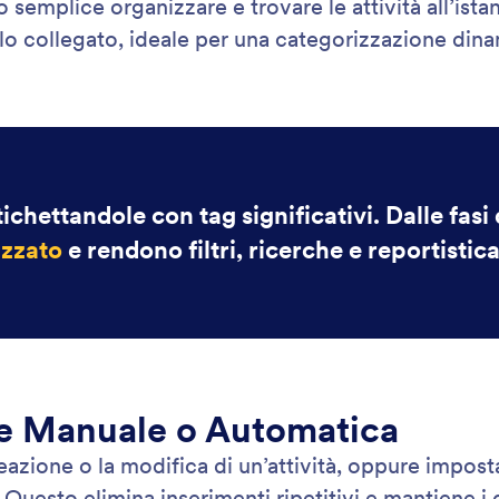
o semplice organizzare e trovare le attività all’is
o collegato, ideale per una categorizzazione dina
tichettandole con tag significativi. Dalle fasi
izzato
e rendono filtri, ricerche e reportistica
te Manuale o Automatica
zione o la modifica di un’attività, oppure imposta 
sto elimina inserimenti ripetitivi e mantiene i dat