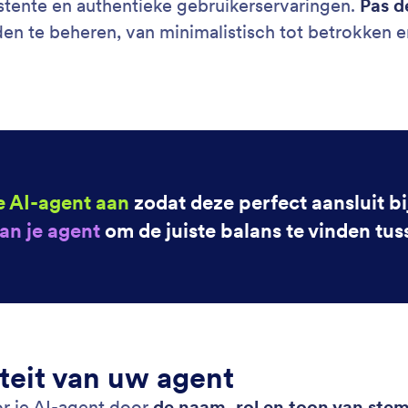
stente en authentieke gebruikerservaringen.
Pas d
en te beheren, van minimalistisch tot betrokken 
je AI-agent aan
zodat deze perfect aansluit bij
an je agent
om de juiste balans te vinden tu
iteit van uw agent
r je AI-agent door
de naam, rol en toon van stem