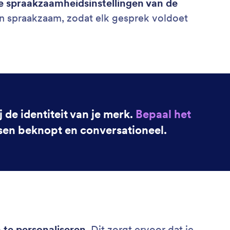
e spraakzaamheidsinstellingen van de
en spraakzaam, zodat elk gesprek voldoet
 de identiteit van je merk.
Bepaal het
ssen beknopt en conversationeel.
 te personaliseren
. Dit zorgt ervoor dat je