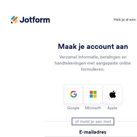
Heb je al een
Jotform Signup Page
Maak je account aan
Verzamel informatie, betalingen en
handtekeningen met aangepaste online
formulieren.
Google
Microsoft
Apple
of meld je aan met
E-mailadres