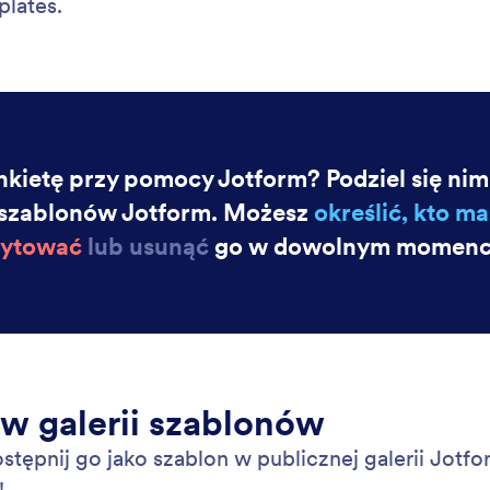
plates.
nkietę przy pomocy Jotform? Podziel się nim
 szablonów Jotform. Możesz
określić, kto m
ytować
lub usunąć
go w dowolnym momenc
 w galerii szablonów
stępnij go jako szablon w publicznej galerii Jotf