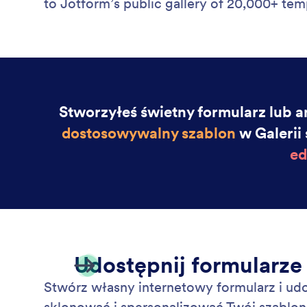
to Jotform’s public gallery of 20,000+ tem
Stworzyłeś świetny formularz lub a
dostosowywalny szablon
w Galerii
ed
Udostępnij formularze
Stwórz własny internetowy formularz i udo