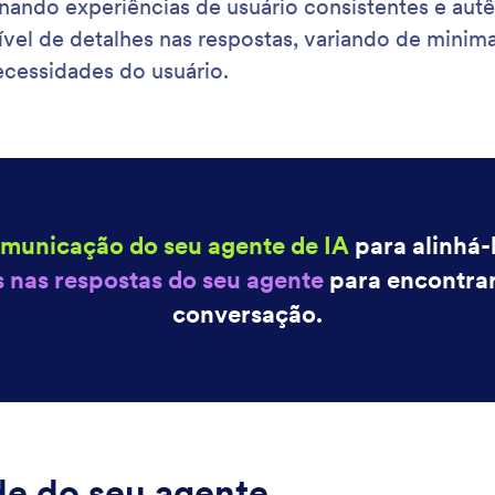
nando experiências de usuário consistentes e autê
ível de detalhes nas respostas, variando de minimal
ecessidades do usuário.
comunicação do seu agente de IA
para alinhá-
s nas respostas do seu agente
para encontrar 
conversação.
de do seu agente