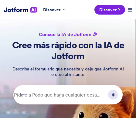
Discover
Discover
Conoce la IA de Jotform — Es gratis
Conoce la IA de Jotform
🎉
Cree más rápido
¡Que comience la aventura!
con la IA de
Jotform
Describa el formulario que necesita y deje que Jotform AI
Botón de 
lo cree al instante.
Enter Prompt
Botón de 