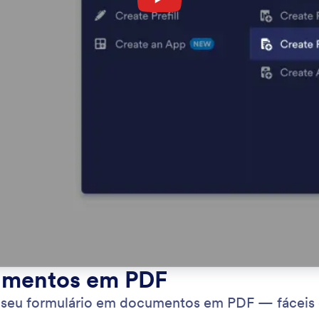
umentos em PDF
seu formulário em documentos em PDF — fáceis d