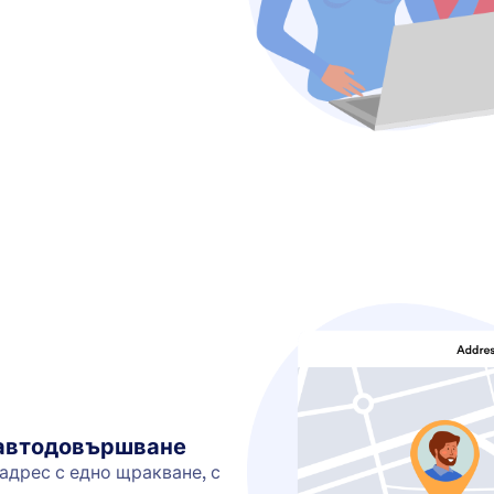
 автодовършване
адрес с едно щракване, с