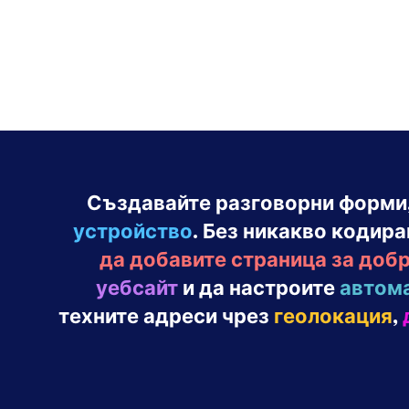
Създавайте разговорни форми
устройство
. Без никакво кодир
да добавите страница за доб
уебсайт
и да настроите
автом
техните адреси чрез
геолокация
,