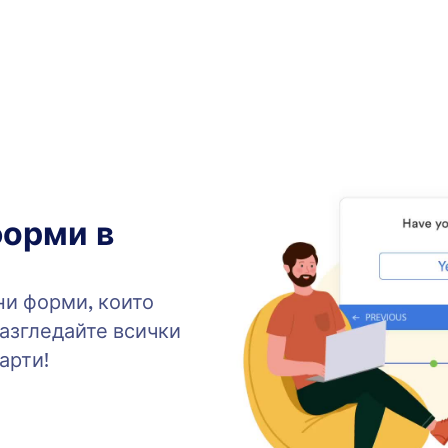
форми в
ни форми, които
Разгледайте всички
арти!