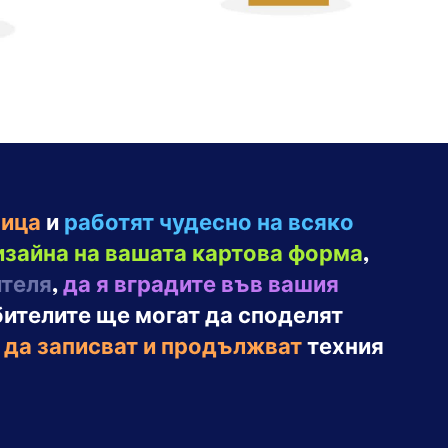
ница
и
работят чудесно на всяко
изайна на вашата картова форма
,
ителя
,
да я вградите във вашия
бителите ще могат да споделят
и
да записват и продължват
техния