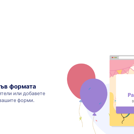
във формата
ители или добавете
 вашите форми.