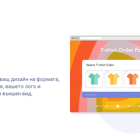
ващ дизайн на формата,
е, вашето лого и
 външен вид.