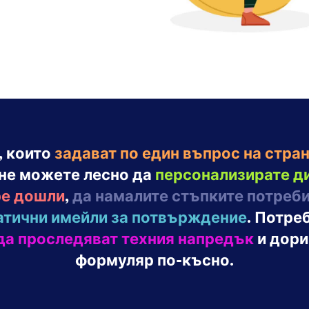
, които
задават по един въпрос на стра
ане можете лесно да
персонализирате д
ре дошли
,
да намалите стъпките потреб
атични имейли за потвърждение
. Потре
да проследяват техния напредък
и дор
формуляр по-късно.