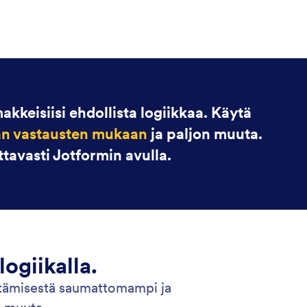
akkeisiisi ehdollista logiikkaa. Käytä
äjän vastausten mukaan
ja paljon muuta.
tavasti Jotformin avulla.
ogiikalla.
yttämisestä saumattomampi ja