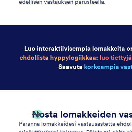
edellisen vastauksen perusteella.
Luo interaktiivisempia lomakkeita org
ehdollista hyppylogiikkaa
:
luo tiettyj
Saavuta
korkeampia vast
Nosta lomakkeiden vast
Paranna lomakkeidesi vastausastetta ehdol