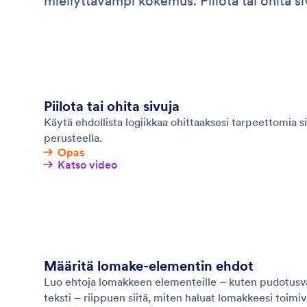
miellyttävämpi kokemus. Piilota tai ohita s
Piilota tai ohita sivuja
Käytä ehdollista logiikkaa ohittaaksesi tarpeettomia s
perusteella.
Opas
Katso video
Määritä lomake-elementin ehdot
Luo ehtoja lomakkeen elementeille – kuten pudotusvali
teksti – riippuen siitä, miten haluat lomakkeesi toimiv