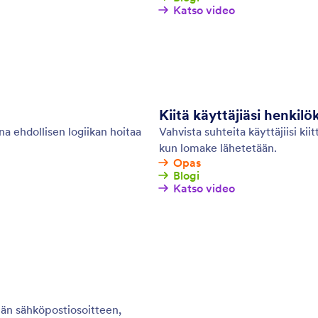
Katso video
Kiitä käyttäjiäsi henkilö
na ehdollisen logiikan hoitaa
Vahvista suhteita käyttäjiisi kii
kun lomake lähetetään.
Opas
Blogi
Katso video
jän sähköpostiosoitteen,