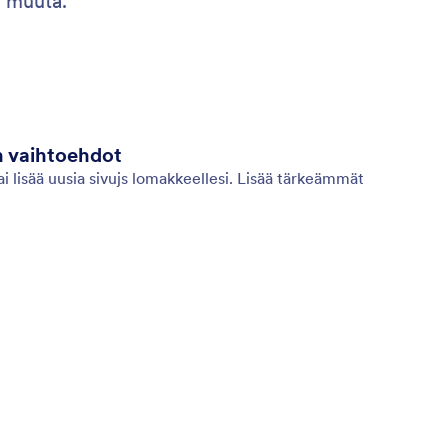
n muuta.
 vaihtoehdot
i lisää uusia sivujs lomakkeellesi. Lisää tärkeämmät