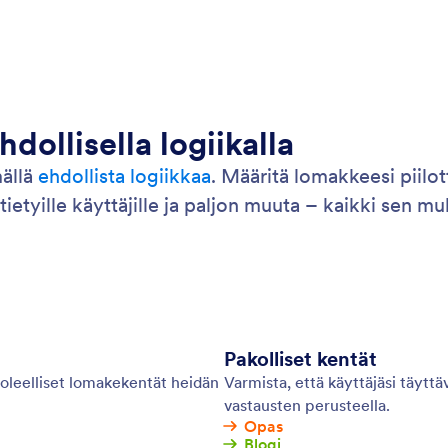
ollisella logiikalla
ällä
ehdollista logiikkaa
. Määritä lomakkeesi piilo
tietyille käyttäjille ja paljon muuta – kaikki sen m
Pakolliset kentät
 oleelliset lomakekentät heidän
Varmista, että käyttäjäsi täyttä
vastausten perusteella.
Opas
Blogi