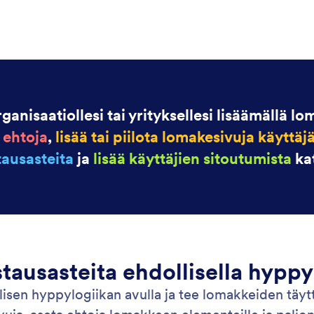
anisaatiollesi tai yrityksellesi lisäämällä lom
ä ehtoja
,
lisää tai piilota lomakesivuja käytt
ausasteita
ja
lisää käyttäjien sitoutumista
kat
ausasteita ehdollisella hyppyl
lisen hyppylogiikan avulla ja tee lomakkeiden tä