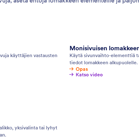
ivuja, aseta ehtoja lomakkeen elementeille ja paljo
Monisivuisen lomakkeen
ivuja käyttäjien vastausten
Käytä sivunvaihto-elementtiä ta
tiedot lomakkeen alkupuolelle.
Opas
Katso video
kko, yksivalinta tai lyhyt
an.