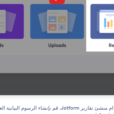
حوّل إستجابات النماذج إلى تقارير مرئية باستخدام منشئ ت