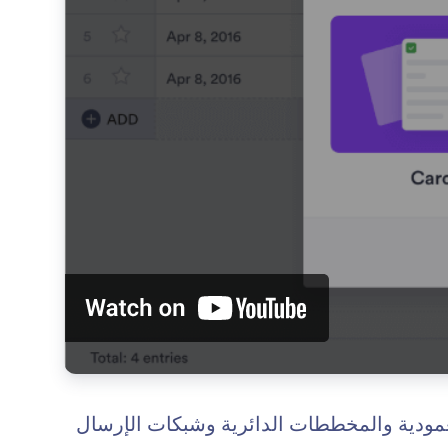
قارير Jotform. قم بإنشاء الرسوم البيانية العمودية والمخططات الدائرية وشبكات الإرسال