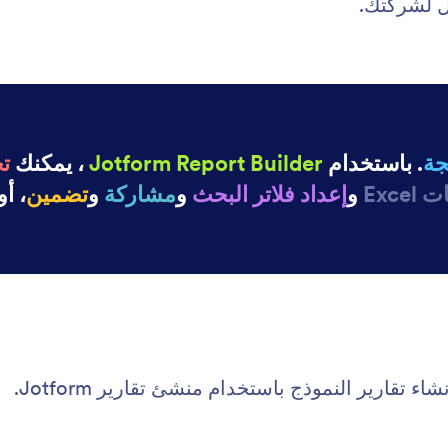
ضل لشركتك.
جة
. باستخدام
Jotform Report Builder
، يمكنك
ت
و
إعداد فلاتر البحث
و
مشاركة
و
تضمين
، أو
 تقارير النموذج باستخدام منشئ تقارير Jotform.