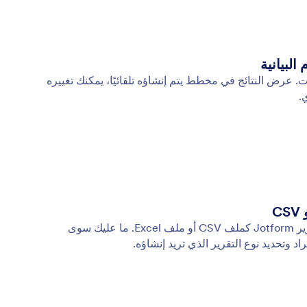
لبيانية
رض النتائج في مخطط يتم إنشاؤه تلقائيًا، يمكنك تغييره
.
أضف بياناتك الحالية إلى منشئ تقارير Jotform كملف CSV أو ملف Excel. ما عليك سوى
د وتحديد نوع التقرير الذي تريد إنشاؤه.