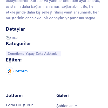
ekleyebilirler. Sorular ve yanıtlar önceden ayarlanarak,
asistanın daha bağlamı anlaması sağlanabilir. Bu, her
etkileşimde daha kişiselleştirilmiş yanıtlar sunarak, her
müşterinin daha akıcı bir deneyim yaşamasını sağlar.
Detaylar
0
Klon
Kategoriler
Kategoriye git:
Denetleme Yapay Zeka Asistanları
Eğiten:
Jotform
Jotform
Galeri
Form Oluşturun
Şablonlar