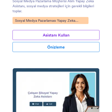
Sosyal Medya Pazarlama Müşterisi Alım Yapay Zeka
Asistanı, sosyal medya stratejileri için gerekli bilgileri
toplar.
Kategoriye git:
Sosyal Medya Pazarlaması Yapay Zeka
Asistanları
Asistanı Kullan
Önizleme