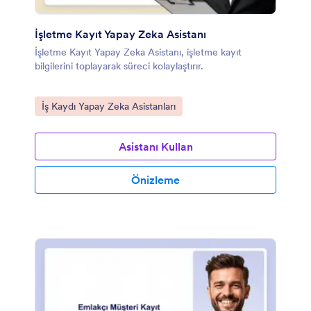
İşletme Kayıt Yapay Zeka Asistanı
İşletme Kayıt Yapay Zeka Asistanı, işletme kayıt
bilgilerini toplayarak süreci kolaylaştırır.
Kategoriye git:
İş Kaydı Yapay Zeka Asistanları
Asistanı Kullan
Önizleme