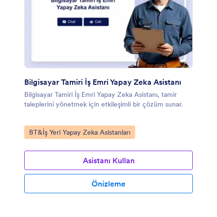
Bilgisayar Tamiri İş Emri Yapay Zeka Asistanı
Bilgisayar Tamiri İş Emri Yapay Zeka Asistanı, tamir
taleplerini yönetmek için etkileşimli bir çözüm sunar.
Kategoriye git:
BT&İş Yeri Yapay Zeka Asistanları
Asistanı Kullan
Önizleme