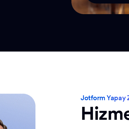
Jotform Yapay Z
Hizmet