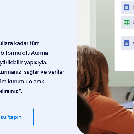
ullara kadar tüm
web formu oluşturma
rilebilir yapısıyla,
turmanızı sağlar ve veriler
itim kurumu olarak,
irsiniz*.
usu Yapın