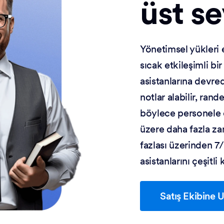
üst se
Yönetimsel yükleri e
sıcak etkileşimli b
asistanlarına devredi
notlar alabilir, rand
böylece personele ö
üzere daha fazla za
fazlası üzerinden 7/
asistanlarını çeşitli
Satış Ekibine U