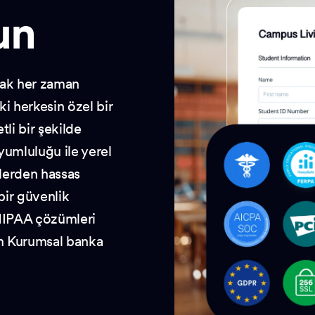
un
amak her zaman
i herkesin özel bir
li bir şekilde
uyumluluğu ile yerel
lerden hassas
bir güvenlik
 HIPAA çözümleri
rm Kurumsal banka