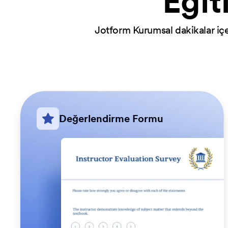
Eğit
Jotform Kurumsal dakikalar içer
Değerlendirme Formu