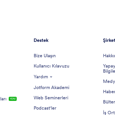
Destek
Şirke
Bize Ulaşın
Hakkı
Kullanıcı Kılavuzu
Yapay
Bilgile
Yardım
Medya
Jotform Akademi
Haber
Web Seminerleri
arı
YENİ
Bülte
Podcast'ler
İş Ort