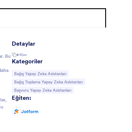
Detaylar
4
Klon
ar. Bu
Kategoriler
 daha
Kategoriye git:
Bağış Yapay Zeka Asistanları
Kategoriye git:
Bağış Toplama Yapay Zeka Asistanları
Kategoriye git:
Başvuru Yapay Zeka Asistanları
Eğiten:
lar,
Bu
Jotform