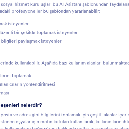
 sosyal hizmet kuruluşları bu AI Asistanı şablonundan faydalanab
şağıdaki profesyoneller bu şablondan yararlanabilir:
rmak isteyenler
 düzenli bir şekilde toplamak isteyenler
 bilgileri paylaşmak isteyenler
erinde kullanılabilir. Aşağıda bazı kullanım alanları bulunmaktad
ilerini toplamak
ullanıcıların yönlendirilmesi
lması
eşenleri nelerdir?
osta ve adres gibi bilgilerini toplamak için çeşitli alanlar içerir
tenen eşyalar için metin kutuları kullanılarak, kullanıcıların iht
 kullanıcıların bağış süreci hakkında notlar bırakmalarına olan