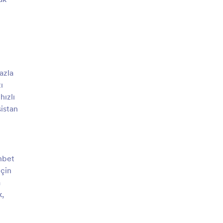
azla
ı
hızlı
sistan
ohbet
için
a
k,