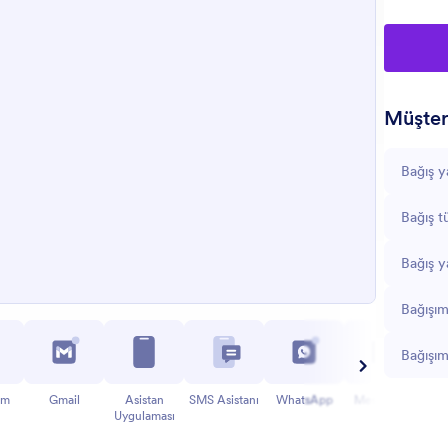
Müşteri
Bağış ya
Bağış tü
Bağış y
Bağışım
Bağışım
am
Gmail
Asistan
SMS Asistanı
WhatsApp
Messenger
Uygulaması