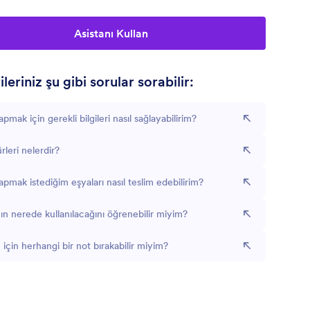
Asistanı Kullan
leriniz şu gibi sorular sorabilir:
pmak için gerekli bilgileri nasıl sağlayabilirim?
rleri nelerdir?
apmak istediğim eşyaları nasıl teslim edebilirim?
ın nerede kullanılacağını öğrenebilir miyim?
 için herhangi bir not bırakabilir miyim?