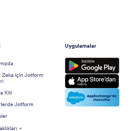
t
Uygulamalar
mızda
 Zeka için Jotform
ri
 Kiti
lerde Jotform
nler
aklıkları