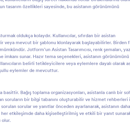
'un tasarım özellikleri sayesinde, bu asistanın görünümünü
urmak oldukça kolaydır. Kullanıcılar, sıfırdan bir asistan
lir veya mevcut bir şablonu klonlayarak başlayabilirler. Birden f
a mümkündür. Jotform’un Asistan Tasarımcısı, renk şemaları, yaz
rme imkanı sunar. Hazır tema seçenekleri, asistanın görünümünü 
ullanıcıların belirli tetikleyicilere veya eylemlere dayalı olarak a
oşullu eylemler de mevcuttur.
basittir. Bağış toplama organizasyonları, asistanla canlı bir s
lan soruların bir bilgi tabanını oluşturabilir ve hizmet rehberleri 
a sorulan sorular ve yanıtlar önceden ayarlanarak, asistanın dah
her etkileşimde daha kişiselleştirilmiş ve etkili bir yanıt sunara
 olur.