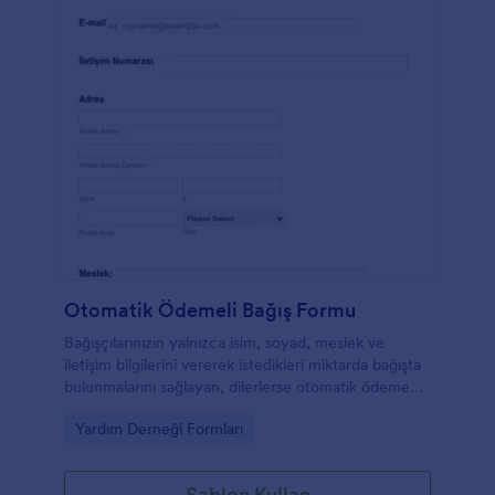
Otomatik Ödemeli Bağış Formu
Bağışçılarınızın yalnızca isim, soyad, meslek ve
iletişim bilgilerini vererek istedikleri miktarda bağışta
bulunmalarını sağlayan, dilerlerse otomatik ödeme
talimatı verebilecekleri, e-posta güncellemelerini
Go to Category:
Yardım Derneği Formları
almayı kabul edebilecekleri ve gönüllü olabilecekleri
form örneği.
Şablon Kullan