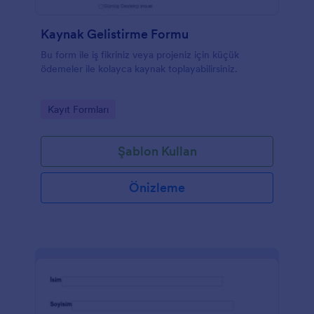
Kaynak Gelistirme Formu
Bu form ile iş fikriniz veya projeniz için küçük
ödemeler ile kolayca kaynak toplayabilirsiniz.
Go to Category:
Kayıt Formları
Şablon Kullan
Önizleme