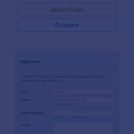
renklerinizi, resimleri formunuza ekleyin, ve kan
Şablon Kullan
bağışlarını bugün Jotform'dan kabul etmeye
başlayın.
Önizleme