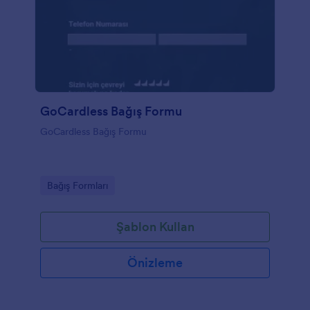
GoCardless Bağış Formu
GoCardless Bağış Formu
Go to Category:
Bağış Formları
Şablon Kullan
Önizleme