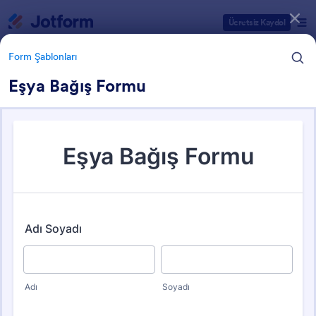
Diyalog başlangıcı
Ücretsiz Kaydol
Form Şablonları
Eşya Bağış Formu
Form Şablonu Kategorileri
Form Şablonları
Bağış Formları
60 Şablon