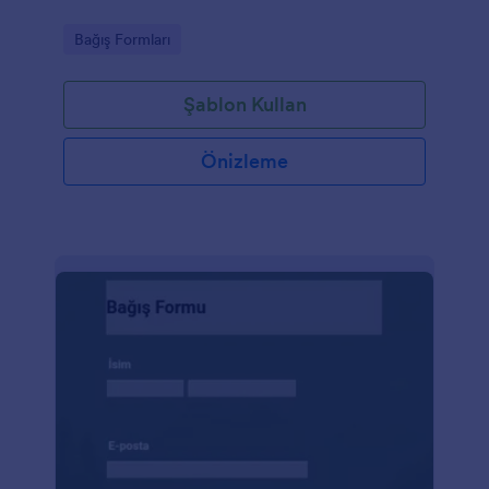
Go to Category:
Bağış Formları
Şablon Kullan
Önizleme