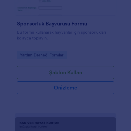
Sponsorluk Başvurusu Formu
Bu formu kullanarak hayvanlar için sponsorlukları
kolayca toplayın.
Go to Category:
Yardım Derneği Formları
Şablon Kullan
Önizleme