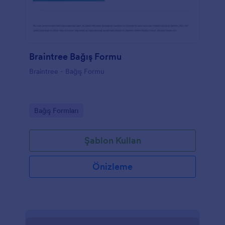
Braintree Bağış Formu
Braintree - Bağış Formu
Go to Category:
Bağış Formları
Şablon Kullan
Önizleme