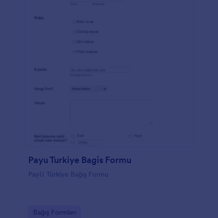
Payu Turkiye Bagis Formu
PayU Türkiye Bağış Formu
Go to Category:
Bağış Formları