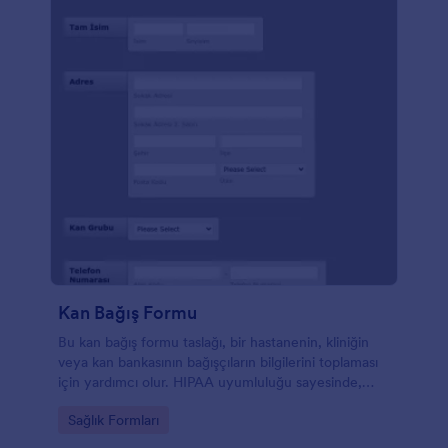
Kan Bağış Formu
Bu kan bağış formu taslağı, bir hastanenin, kliniğin
veya kan bankasının bağışçıların bilgilerini toplaması
için yardımcı olur. HIPAA uyumluluğu sayesinde,
sağlıkla alakalı en hassas bilgileriniz bile güvende
Go to Category:
Sağlık Formları
olacaktır. Jotform'daki diğer taslaklar gibi, bu form da
tamamen özelleştirmeye açıktır. Logonuzu,