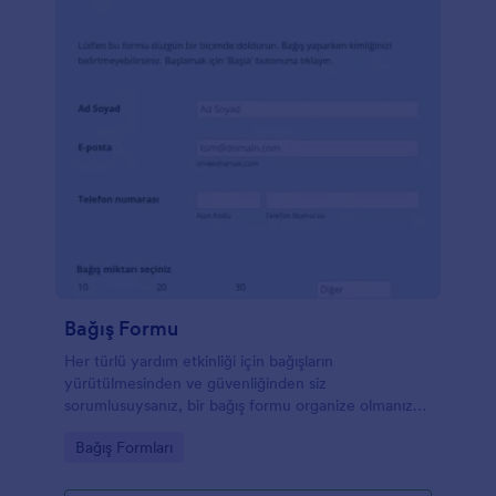
Bağış Formu
Her türlü yardım etkinliği için bağışların
yürütülmesinden ve güvenliğinden siz
sorumlusuysanız, bir bağış formu organize olmanıza
yardımcı olmak için bir zorunluluktur. Bu formu
Go to Category:
Bağış Formları
herhangi bir kişi veya kuruluştan bağış toplamak için
kullanabilirsiniz.