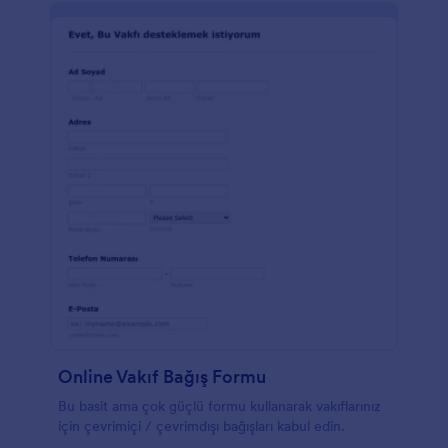
verilerinizi elektronik tablo, kart ve takvim
görünümünde görmenizi sağlayan Jotform Tablolar
kısmını da unutmayın. Ücretsiz bir Eşya Bağış Formu
ile kağıt formlardan kurtulun ve bağışları online olarak
takip edin!
Online Vakıf Bağış Formu
Bu basit ama çok güçlü formu kullanarak vakıflarınız
için çevrimiçi / çevrimdışı bağışları kabul edin.