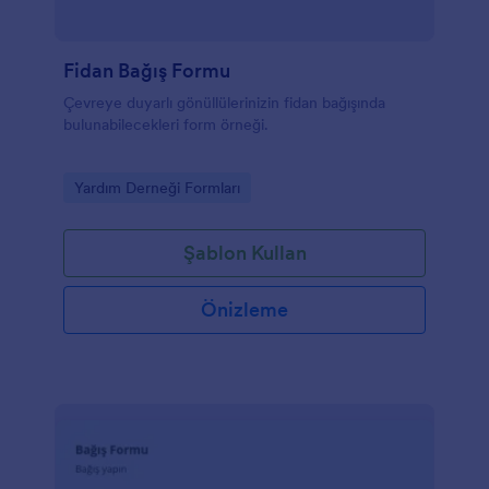
Fidan Bağış Formu
Çevreye duyarlı gönüllülerinizin fidan bağışında
bulunabilecekleri form örneği.
Go to Category:
Yardım Derneği Formları
Şablon Kullan
Önizleme