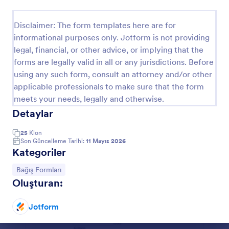
Uyumlu Yardım Kuruluşu Bağış Formu
Disclaimer: The form templates here are for
Bu modern görünümlü yardım bağış formunu
informational purposes only. Jotform is not providing
kullanarak hayırsever bağışlar toplamaya başlayın.
legal, financial, or other advice, or implying that the
Bilerek duyarlı şekilde tasarlanmıştır, bu nedenle
forms are legally valid in all or any jurisdictions. Before
mobil cihaz aracılığıyla bağış yapmak kolay ve
Go to Category:
Bağış Formları
rahattır!
using any such form, consult an attorney and/or other
applicable professionals to make sure that the form
meets your needs, legally and otherwise.
Şablon Kullan
Detaylar
Önizleme
25
Klon
Son Güncelleme Tarihi:
11 Mayıs 2026
Kategoriler
Kategoriye git:
Bağış Formları
Oluşturan:
Jotform
Diyalog sonu