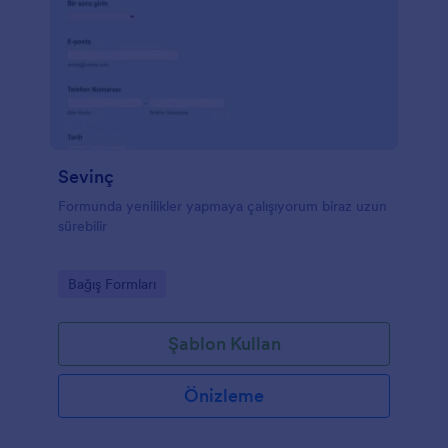
Sevinç
Formunda yenilikler yapmaya çalışıyorum biraz uzun
sürebilir
Go to Category:
Bağış Formları
Şablon Kullan
Önizleme