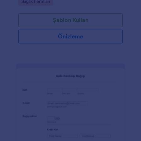
Go to Category:
Sağlık Formları
Şablon Kullan
Önizleme