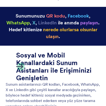
Sunum Gösterme Aracı
Bir kullanıcı görüşmesi sırasında asistanınıza ne
zaman sunum göstereceğini belirtin.