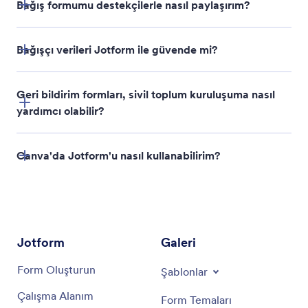
Bağış formumu destekçilerle nasıl paylaşırım?
Bağışçı verileri Jotform ile güvende mi?
Geri bildirim formları, sivil toplum kuruluşuma nasıl
yardımcı olabilir?
Canva'da Jotform'u nasıl kullanabilirim?
Choose a Template
: Start with a donation form
template or build one from scratch.
Customize with Canva
: Use Canva’s design tools
Jotform
Galeri
to create visually appealing forms that reflect
your nonprofit’s branding.
Form Oluşturun
Şablonlar
Çalışma Alanım
Integrate Payment Options
: Collect donations
Form Temaları