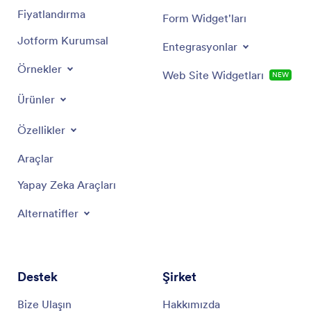
securely through PayPal, Stripe, Square, or other
Fiyatlandırma
Form Widget'ları
payment gateways.
Jotform Kurumsal
Entegrasyonlar
Automate Follow-Ups & Track Submissions
:
Send automated thank-you messages, while
Örnekler
Web Site Widgetları
NEW
keeping track of responses in real-time.
Ürünler
Özellikler
Araçlar
Yapay Zeka Araçları
Alternatifler
Destek
Şirket
Bize Ulaşın
Hakkımızda