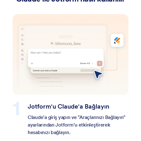
Jotform'u Claude'a Bağlayın
Form
oluş
Claude'a giriş yapın ve "Araçlarınızı Bağlayın"
ayarlarından Jotform'u etkinleştirerek
Bir k
hesabınızı bağlayın.
konuşa
güncel