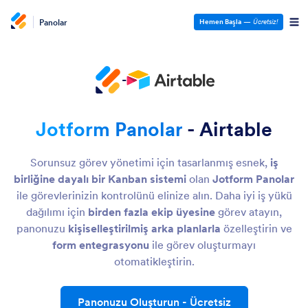
Panolar
Hemen Başla
—
Ücretsiz!
-
Jotform Panolar
- Airtable
Sorunsuz görev yönetimi için tasarlanmış esnek,
iş
birliğine dayalı bir Kanban sistemi
olan
Jotform Panolar
ile görevlerinizin kontrolünü elinize alın. Daha iyi iş yükü
dağılımı için
birden fazla ekip üyesine
görev atayın,
panonuzu
kişiselleştirilmiş arka planlarla
özelleştirin ve
form entegrasyonu
ile görev oluşturmayı
otomatikleştirin.
Panonuzu Oluşturun
- Ücretsiz