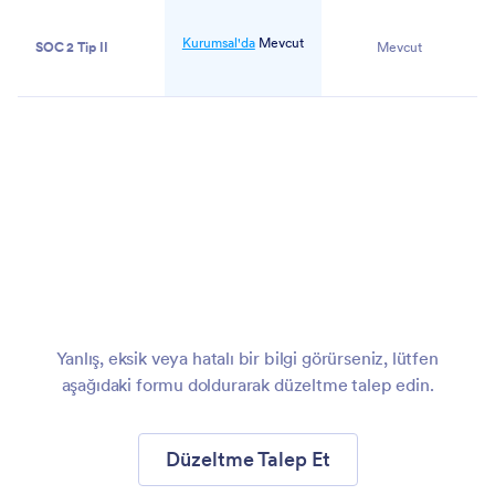
Kurumsal'da
Mevcut
SOC 2 Tip II
Mevcut
Panonuzu
Oluşturun
-
Ücretsiz
Yanlış, eksik veya hatalı bir bilgi görürseniz, lütfen
aşağıdaki formu doldurarak düzeltme talep edin.
Düzeltme Talep Et