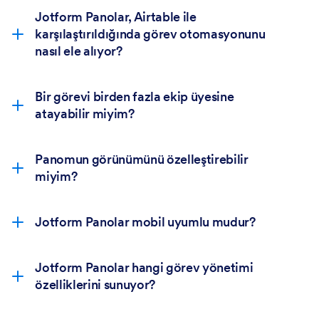
Jotform Panolar, Airtable ile
karşılaştırıldığında görev otomasyonunu
nasıl ele alıyor?
Bir görevi birden fazla ekip üyesine
atayabilir miyim?
Panomun görünümünü özelleştirebilir
miyim?
Jotform Panolar mobil uyumlu mudur?
Jotform Panolar hangi görev yönetimi
hareket halindeyken görevleri yönetmenize
özelliklerini sunuyor?
tamamen duyarlı