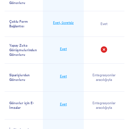
Görevlere
Çoklu Form
Evet, ücretsiz
Evet
Bağlantısı
Yapay Zeka
Evet
Görüşmelerinden
Görevlere
Hayır
Siparişlerden
Entegrasyonlar
Evet
Görevlere
aracılığıyla
Görevler için E-
Entegrasyonlar
Evet
İmzalar
aracılığıyla