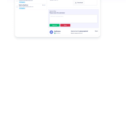
Yeniden Başlatma veya İptal Seçenekleri
Yöneticiler, Jotform Gelen Kutusu'ndan herhangi bir
iş akışını yeniden başlatabilir veya iptal edebilir,
böylece hataları düzeltmek veya gereksiz süreçleri
durdurmak kolaylaşır ve her şey yolunda gider.
Jotform
Galeri
Form Oluşturun
Şablonlar
Çalışma Alanım
Form Temaları