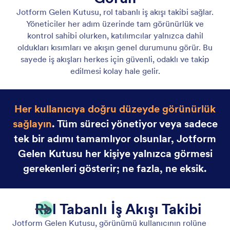
Gerçek Zamanlı Akış Durumu
Jotform Gelen Kutusu, iş akışınızın ilk yanıttan her
takip eylemine kadar tüm aşamalarını görünür kılar.