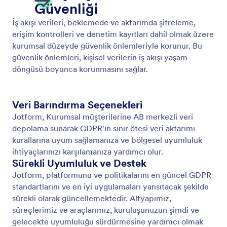
PCI Uyumluluğu
Jotform İş Akışları, PCI uyumlu ödeme işlemeyi
destekleyerek 40'tan fazla ödeme ağ geçidinde
güvenli bir şekilde işlem toplamanızı ve yönetmenizi
sağlar.