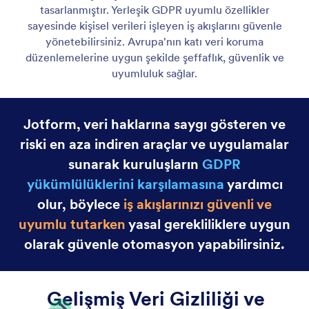
GDPR Uyumluluğu
Jotform İş Akışları, yerleşik GDPR uyumluluğu ile
veri gizliliğine öncelik verir, böylece kişisel veri
içeren iş akışlarını güvenli ve şeffaf bir şekilde
yönetebilirsiniz.