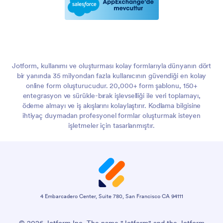
Jotform, kullanımı ve oluşturması kolay formlarıyla dünyanın dört
bir yanında 35 milyondan fazla kullanıcının güvendiği en kolay
online form oluşturucudur. 20,000+ form şablonu, 150+
entegrasyon ve sürükle-bırak işlevselliği ile veri toplamayı,
ödeme almayı ve iş akışlarını kolaylaştırır. Kodlama bilgisine
ihtiyaç duymadan profesyonel formlar oluşturmak isteyen
işletmeler için tasarlanmıştır.
4 Embarcadero Center, Suite 780, San Francisco CA 94111
© 2026 Jotform Inc. The name "Jotform" and the Jotform