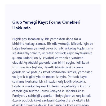
hızlı bir şekilde düzenlemek için satırları, sütunları
güncelleyebilir veya renk kodlu etiketler
ekleyebilirsiniz!
Grup Yemeği Kayıt Formu Örnekleri
Hakkında
Hiçbir şey insanları iyi bir yemekten daha fazla
birbirine yaklaştıramaz. Bir ofis yemeği, kiliseniz için bir
bağış toplama yemeği veya bu yılki arkadaş toplantısını
siz düzenliyorsanız, ücretsiz potluck kayıt sayfalarımız
şu ana kadarki en iyi ziyafeti vermenize yardımcı
olacak! Aşağıdaki şablonlardan birini seçin, ilgili kayıt
formunu özelleştirin, davetli listenizdeki herkese
gönderin ve potluck kayıt sayfanızın isimler, yemekler
ve içerik bilgileriyle dolmasını izleyin. Potluck kayıt
sayfanız herhangi bir cihazdan erişilebilir olacaktır,
böylece marketteyken kimlerin ne getirdiğini kontrol
etmek için telefonunuzu kolayca kullanabilirsiniz.
Partiye ev sahipliği yaparken ihtiyaçlarınızı karşılamak
üzere potluck kayıt sayfasını özelleştirerek ekstra bir
etkinlik hizmeti ekleyin. Herhangi bir kod yazmadan