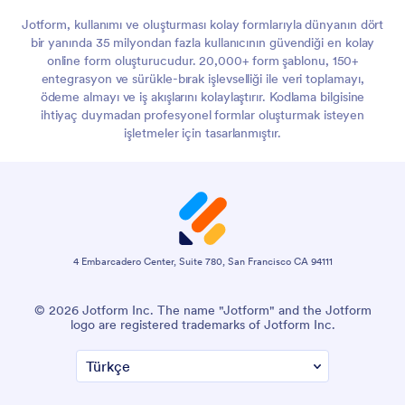
Jotform, kullanımı ve oluşturması kolay formlarıyla dünyanın dört
bir yanında 35 milyondan fazla kullanıcının güvendiği en kolay
online form oluşturucudur. 20,000+ form şablonu, 150+
entegrasyon ve sürükle-bırak işlevselliği ile veri toplamayı,
ödeme almayı ve iş akışlarını kolaylaştırır. Kodlama bilgisine
ihtiyaç duymadan profesyonel formlar oluşturmak isteyen
işletmeler için tasarlanmıştır.
4 Embarcadero Center, Suite 780, San Francisco CA 94111
© 2026 Jotform Inc. The name "Jotform" and the Jotform
logo are registered trademarks of Jotform Inc.