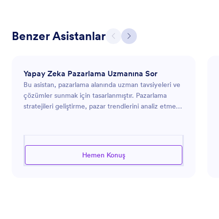
Benzer Asistanlar
Yapay Zeka Pazarlama Uzmanına Sor
Bu asistan, pazarlama alanında uzman tavsiyeleri ve
çözümler sunmak için tasarlanmıştır. Pazarlama
stratejileri geliştirme, pazar trendlerini analiz etme
ve reklam çabalarını optimize etme konularında
yardımcı olabilir. Yeni bir ürün piyasaya sürüyor,
markanızın online varlığını artırmak istiyor ya da
kitlenizle daha verimli bir şekilde etkileşim kurmanın
Hemen Konuş
yollarını arıyorsanız, bu asistan modern pazarlama
zorluklarının karmaşık dünyasında size rehberlik
etmek için donatılmıştır. Belirli pazarlama
hedeflerine uygun akıllı öneriler ve etkili çözümler
sunmak için sektör içgörülerinden yararlanır.