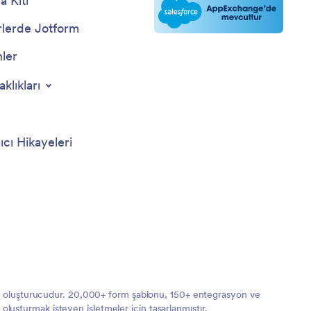
 Kiti
lerde Jotform
nler
aklıkları
ıcı Hikayeleri
orm oluşturucudur. 20,000+ form şablonu, 150+ entegrasyon ve
 oluşturmak isteyen işletmeler için tasarlanmıştır.