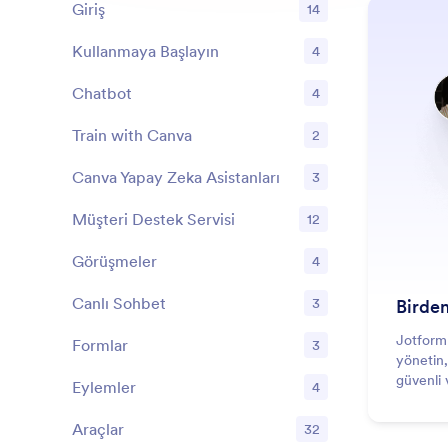
Giriş
14
Kullanmaya Başlayın
4
Özellikler
Chatbot
4
Özellikler
Train with Canva
2
Özellikler
Canva Yapay Zeka Asistanları
3
Özellikler
Müşteri Destek Servisi
12
Özellikler
Görüşmeler
4
Özellikler
Canlı Sohbet
3
Birden
Özellikler
Jotform 
Formlar
3
Özellikler
yönetin, 
güvenli 
Eylemler
4
Özellikler
güçlendi
Araçlar
32
Özellikler