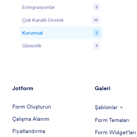
Entegrasyonlar
8
Özellikler
Çok Kanallı Destek
16
Özellikler
Kurumsal
2
Özellikler
Güvenlik
4
Özellikler
Jotform
Galeri
Form Oluşturun
Şablonlar
Çalışma Alanım
Form Temaları
Fiyatlandırma
Form Widget'ları