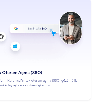
: Single Sign-On (SSO)
Daha Fazla
k Oturum Açma (SSO)
form Kurumsal’ın tek oturum açma (SSO) çözümü ile
imi kolaylaştırın ve güvenliği artırın.