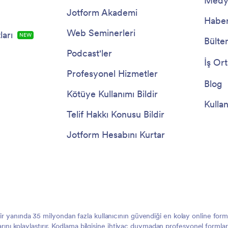
Medya
Jotform Akademi
Haber
Web Seminerleri
arı
YENİ
Bülte
Podcast'ler
İş Ort
Profesyonel Hizmetler
Blog
Kötüye Kullanımı Bildir
Kullan
Telif Hakkı Konusu Bildir
Jotform Hesabını Kurtar
 bir yanında 35 milyondan fazla kullanıcının güvendiği en kolay online f
larını kolaylaştırır. Kodlama bilgisine ihtiyaç duymadan profesyonel formlar