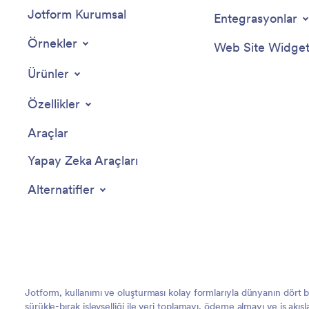
Jotform Kurumsal
Entegrasyonlar
Örnekler
Web Site Widgetl
Ürünler
Özellikler
Araçlar
Yapay Zeka Araçları
Alternatifler
Jotform, kullanımı ve oluşturması kolay formlarıyla dünyanın dört
sürükle-bırak işlevselliği ile veri toplamayı, ödeme almayı ve iş akış