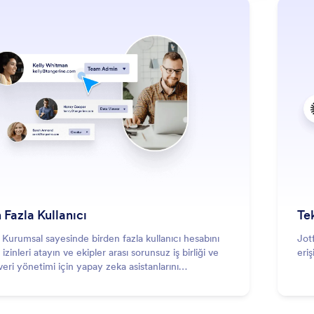
: Multiple Users
Daha Fazla
 Fazla Kullanıcı
Te
Kurumsal sayesinde birden fazla kullanıcı hesabını
Jot
izinleri atayın ve ekipler arası sorunsuz iş birliği ve
eriş
veri yönetimi için yapay zeka asistanlarını
rin.