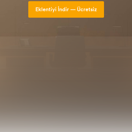
Eklentiyi İndir — Ücretsiz