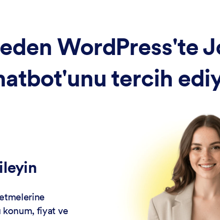
neden WordPress'te J
atbot'unu tercih edi
ileyin
fetmelerine
 konum, fiyat ve