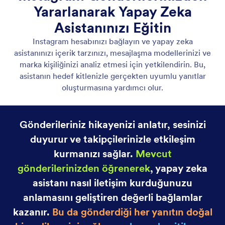
Instagram DM'lerinden öğrenin
Yapay zeka asistanınızı geçmiş Instagram direkt
mesajlarınızdan öğrenerek sizin gibi yanıt verecek
şekilde eğitin.