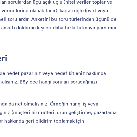
lan sorulardan üçü açık uçlu (nitel veriler toplar ve
 vermelerine olanak tanır), kapalı uçlu (evet veya
eli sorulardır. Anketini bu soru türlerinden üçünü de
k anketi dolduran kişileri daha fazla tutmaya yardımcı
eri
ikle hedef pazarınız veya hedef kitleniz hakkında
alısınız. Böylece hangi soruları soracağınızı
nda da net olmalısınız. Örneğin hangi iş veya
ığınız (müşteri hizmetleri, ürün geliştirme, pazarlama
lar hakkında geri bildirim toplamak için