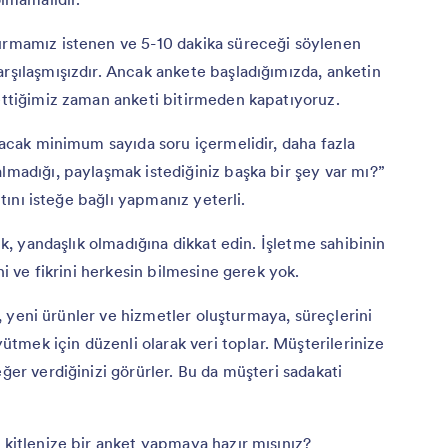
durmamız istenen ve 5-10 dakika süreceği söylenen
arşılaşmışızdır. Ancak ankete başladığımızda, anketin
 ettiğimiz zaman anketi bitirmeden kapatıyoruz.
ayacak minimum sayıda soru içermelidir, daha fazla
lmadığı, paylaşmak istediğiniz başka bir şey var mı?”
nıtını isteğe bağlı yapmanız yeterli.
lık, yandaşlık olmadığına dikkat edin. İşletme sahibinin
ini ve fikrini herkesin bilmesine gerek yok.
ya, yeni ürünler ve hizmetler oluşturmaya, süreçlerini
üyütmek için düzenli olarak veri toplar. Müşterilerinize
eğer verdiğinizi görürler. Bu da müşteri sadakati
 kitlenize bir anket yapmaya hazır mısınız?