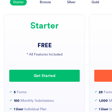
Starter
Bronze
Silver
Gold
Starter
FREE
* All Features Included
Get Started
5
Forms
25
Form
100
Monthly Submissions
1,000
Mo
1 User
Individual Plan
1 User
In