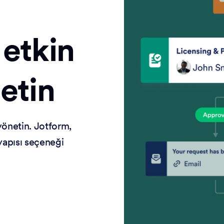
 etkin
netin
yönetin. Jotform,
tyapısı seçeneği