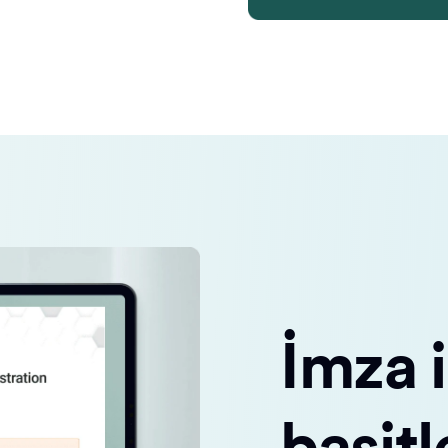
İmza i
basitl