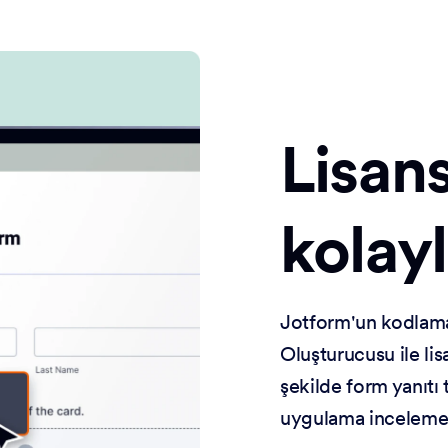
Lisans
kolayl
Jotform'un kodlama
Oluşturucusu ile lis
şekilde form yanıtı 
uygulama inceleme 