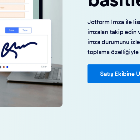
Jotform İmza ile lis
imzaları takip edin 
imza durumunu izley
toplama özelliğiyle
Satış Ekibine U