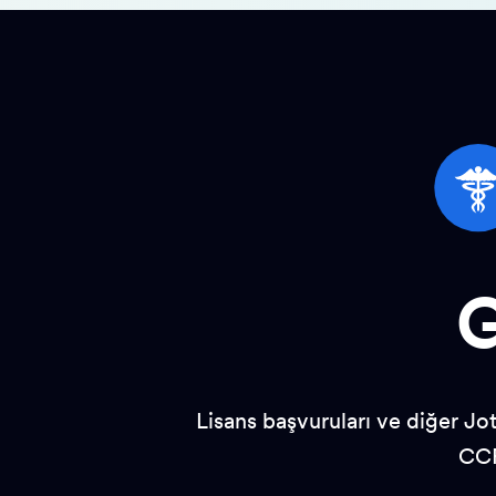
G
Lisans başvuruları ve diğer J
CCPA