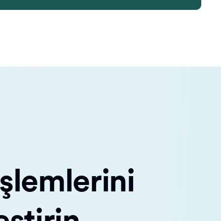
şlemlerini
eştirin