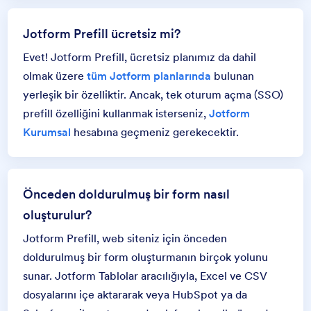
Jotform Prefill ücretsiz mi?
Evet! Jotform Prefill, ücretsiz planımız da dahil
olmak üzere
tüm Jotform planlarında
bulunan
yerleşik bir özelliktir. Ancak, tek oturum açma (SSO)
prefill özelliğini kullanmak isterseniz,
Jotform
Kurumsal
hesabına geçmeniz gerekecektir.
Önceden doldurulmuş bir form nasıl
oluşturulur?
Jotform Prefill, web siteniz için önceden
doldurulmuş bir form oluşturmanın birçok yolunu
sunar. Jotform Tablolar aracılığıyla, Excel ve CSV
dosyalarını içe aktararak veya HubSpot ya da