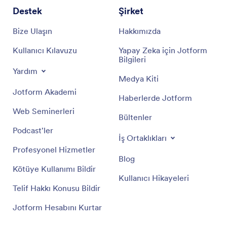
Destek
Şirket
Bize Ulaşın
Hakkımızda
Kullanıcı Kılavuzu
Yapay Zeka için Jotform
Bilgileri
Yardım
Medya Kiti
Jotform Akademi
Haberlerde Jotform
Web Seminerleri
Bültenler
Podcast'ler
İş Ortaklıkları
Profesyonel Hizmetler
Blog
Kötüye Kullanımı Bildir
Kullanıcı Hikayeleri
Telif Hakkı Konusu Bildir
Jotform Hesabını Kurtar