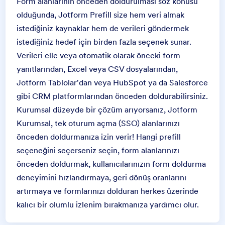
Form alanlarının önceden doldurulması söz konusu
olduğunda, Jotform Prefill size hem veri almak
istediğiniz kaynaklar hem de verileri göndermek
istediğiniz hedef için birden fazla seçenek sunar.
Verileri elle veya otomatik olarak önceki form
yanıtlarından, Excel veya CSV dosyalarından,
Jotform Tablolar'dan veya HubSpot ya da Salesforce
gibi CRM platformlarından önceden doldurabilirsiniz.
Kurumsal düzeyde bir çözüm arıyorsanız, Jotform
Kurumsal, tek oturum açma (SSO) alanlarınızı
önceden doldurmanıza izin verir! Hangi prefill
seçeneğini seçerseniz seçin, form alanlarınızı
önceden doldurmak, kullanıcılarınızın form doldurma
deneyimini hızlandırmaya, geri dönüş oranlarını
artırmaya ve formlarınızı dolduran herkes üzerinde
kalıcı bir olumlu izlenim bırakmanıza yardımcı olur.