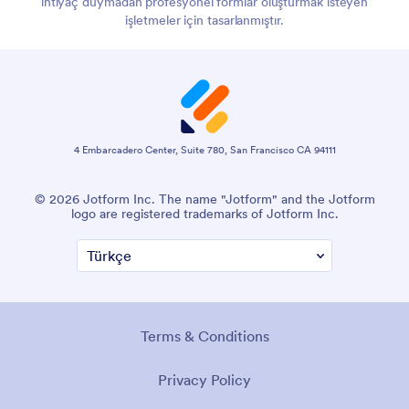
ihtiyaç duymadan profesyonel formlar oluşturmak isteyen
işletmeler için tasarlanmıştır.
4 Embarcadero Center, Suite 780, San Francisco CA 94111
© 2026 Jotform Inc. The name "Jotform" and the Jotform
logo are registered trademarks of Jotform Inc.
Terms & Conditions
Privacy Policy