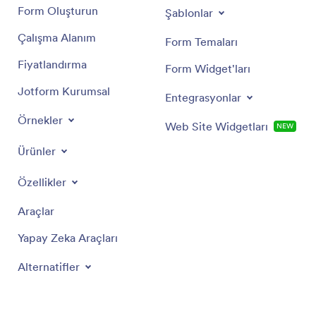
Form Oluşturun
Şablonlar
Çalışma Alanım
Form Temaları
Fiyatlandırma
Form Widget'ları
Jotform Kurumsal
Entegrasyonlar
Örnekler
Web Site Widgetları
NEW
Ürünler
Özellikler
Araçlar
Yapay Zeka Araçları
Alternatifler