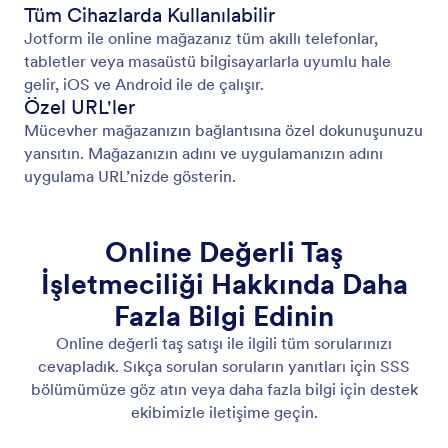
Tüm Cihazlarda Kullanılabilir
Jotform ile online mağazanız tüm akıllı telefonlar,
tabletler veya masaüstü bilgisayarlarla uyumlu hale
gelir, iOS ve Android ile de çalışır.
Özel URL'ler
Mücevher mağazanızın bağlantısına özel dokunuşunuzu
yansıtın. Mağazanızın adını ve uygulamanızın adını
uygulama URL’nizde gösterin.
Online Değerli Taş
İşletmeciliği Hakkında Daha
Fazla Bilgi Edinin
Online değerli taş satışı ile ilgili tüm sorularınızı
cevapladık. Sıkça sorulan soruların yanıtları için SSS
bölümümüze göz atın veya daha fazla bilgi için destek
ekibimizle iletişime geçin.