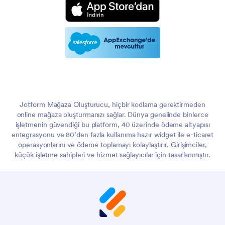
Jotform Mağaza Oluşturucu, hiçbir kodlama gerektirmeden
online mağaza oluşturmanızı sağlar. Dünya genelinde binlerce
işletmenin güvendiği bu platform, 40 üzerinde ödeme altyapısı
entegrasyonu ve 80’den fazla kullanıma hazır widget ile e-ticaret
operasyonlarını ve ödeme toplamayı kolaylaştırır. Girişimciler,
küçük işletme sahipleri ve hizmet sağlayıcılar için tasarlanmıştır.