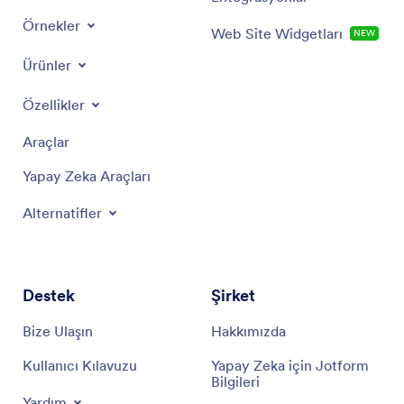
Örnekler
Web Site Widgetları
NEW
Ürünler
Özellikler
Araçlar
Yapay Zeka Araçları
Alternatifler
Destek
Şirket
Bize Ulaşın
Hakkımızda
Kullanıcı Kılavuzu
Yapay Zeka için Jotform
Bilgileri
Yardım