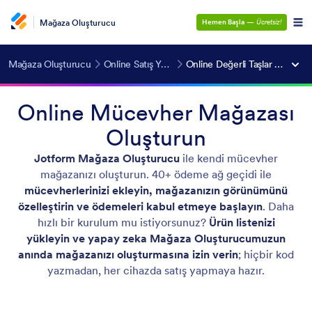
Mağaza Oluşturucu
Hemen Başla
—
Ücretsiz!
Mağaza Oluşturucu
Online Satış Yapın
Online Değerli Taşlar Satın
Online Mücevher Mağazası
Oluşturun
Jotform Mağaza Oluşturucu
ile kendi mücevher
mağazanızı oluşturun. 40+ ödeme ağ geçidi ile
mücevherlerinizi ekleyin, mağazanızın görünümünü
özelleştirin ve ödemeleri kabul etmeye başlayın
. Daha
hızlı bir kurulum mu istiyorsunuz?
Ürün listenizi
yükleyin ve yapay zeka Mağaza Oluşturucumuzun
anında mağazanızı oluşturmasına izin verin
; hiçbir kod
yazmadan, her cihazda satış yapmaya hazır.