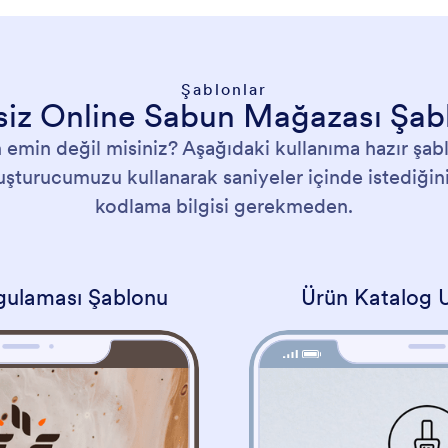
Şablonlar
siz Online Sabun Mağazası Şabl
min değil misiniz? Aşağıdaki kullanıma hazır şabl
şturucumuzu kullanarak saniyeler içinde istediğiniz
kodlama bilgisi gerekmeden.
ygulaması Şablonu
Ürün Katalog 