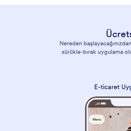
Ücret
Nereden başlayacağınızdan e
sürükle-bırak uygulama olu
E-ticaret U