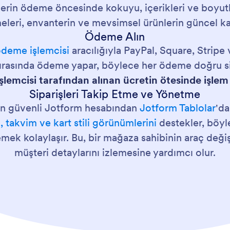
rilerin ödeme öncesinde kokuyu, içerikleri ve boyut
eleri, envanterin ve mevsimsel ürünlerin güncel kal
Ödeme Alın
ödeme işlemcisi
aracılığıyla PayPal, Square, Strip
rasında ödeme yapar, böylece her ödeme doğru sipa
şlemcisi tarafından alınan ücretin ötesinde işle
Siparişleri Takip Etme ve Yönetme
lan güvenli Jotform hesabından
Jotform Tablolar
'da
, takvim ve kart stili görünümlerini
destekler, böyl
emek kolaylaşır. Bu, bir mağaza sahibinin araç değiş
müşteri detaylarını izlemesine yardımcı olur.