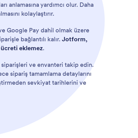
ları anlamasına yardımcı olur. Daha
masını kolaylaştırır.
e ve Google Pay dahil olmak üzere
rişle bağlantılı kalır.
Jotform,
m ücreti eklemez
.
 siparişleri ve envanteri takip edin.
ece sipariş tamamlama detaylarını
tirmeden sevkiyat tarihlerini ve