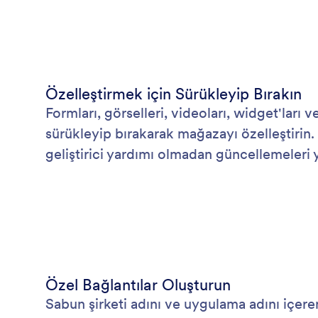
Özelleştirmek için Sürükleyip Bırakın
Formları, görselleri, videoları, widget'ları
sürükleyip bırakarak mağazayı özelleştirin
geliştirici yardımı olmadan güncellemeleri y
Özel Bağlantılar Oluşturun
Sabun şirketi adını ve uygulama adını içer