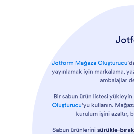
Jot
Jotform Mağaza Oluşturucu
'd
yayınlamak için markalama, yazı
ambalajlar d
Bir sabun ürün listesi yükleyi
Oluşturucu
'yu kullanın. Mağa
kurulum işini azaltır,
Sabun ürünlerini
sürükle-bırak