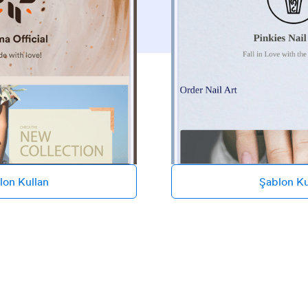
lon Kullan
Şablon Ku