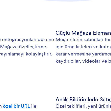
Güçlü Mağaza Elemanl
 ve entegrasyonları düzene
Müşterilerin sabunları t
. Mağaza özelleştirme,
için ürün listeleri ve kat
ayınlamayı kolaylaştırır.
karar vermesine yardımcı
kaydırıcılar, videolar ve 
Anlık Bildirimlerle Satış
en
özel bir URL
ile
Özel teklifleri, yeni ürünl