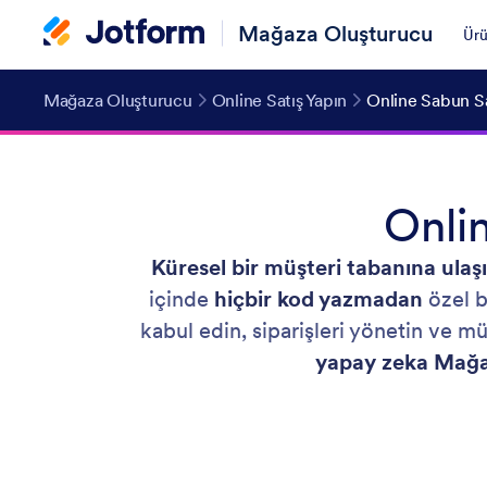
Mağaza Oluşturucu
Ürü
Mağaza Oluşturucu
Online Satış Yapın
Online Sabun S
Onli
Küresel bir müşteri tabanına ulaş
içinde
hiçbir kod yazmadan
özel b
kabul edin, siparişleri yönetin ve mü
yapay zeka Mağa