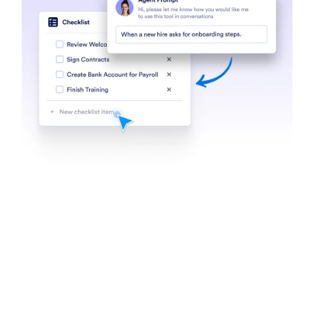
Web Sitesinde Bul
Asistanınızı belirli içerikleri web sitelerinde arama
yapacak şekilde ayarlayın. İster en son haberler, ister
ürün güncellemeleri veya blog gönderileri olsun,
Yapay Zeka Asistanınız herhangi bir web sitesini
tarayabilir ve ilgili içeriğin bir listesini size sunabilir.