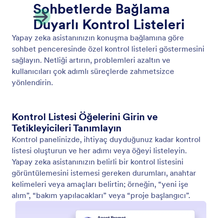
Video Göster
Yapay Zeka Asistanınızı kullanıcı girdilerine yanıt
olarak ilgili videoları oynatabilecek şekilde
etkinleştirin. Her sohbette dinamik ve ilgi çekici
bilgiler sunun.