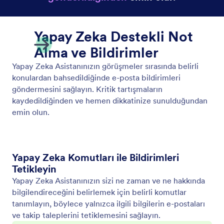
Video Göster
Yapay Zeka Asistanınızı kullanıcı girdilerine yanıt
olarak ilgili videoları oynatabilecek şekilde
etkinleştirin. Her sohbette dinamik ve ilgi çekici
bilgiler sunun.