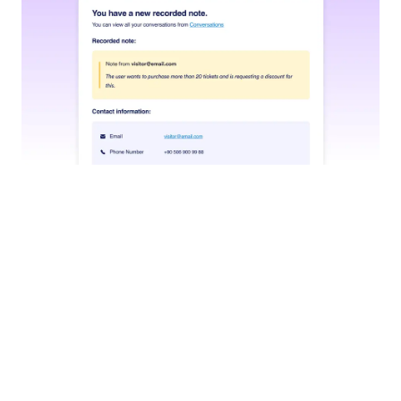
İş Akışını Başlat
Asistanınızın kullanıcı etkileşimlerine dayalı olarak
önceden tanımlanmış iş akışlarını başlatmasına izin
verin; ister bir form gönderin, ister onayları işleyin
veya karmaşık bir onay dizisi başlatın.