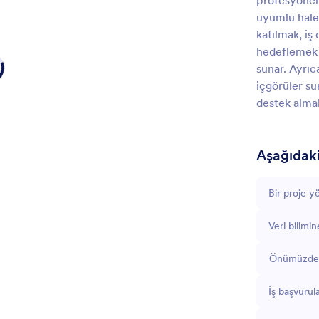
profesyonel 
uyumlu hale
katılmak, iş
hedeflemek g
sunar. Ayrıc
içgörüler su
destek almal
Aşağıdakil
Bir proje y
Veri bilimin
Önümüzdeki
İş başvurula