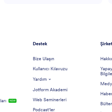
sağlayarak teknolojinin eğitime entegrasyonuna
yardımcı olur. Uzmanlığı, geniş bir konu ve eğitim
seviyesini kapsar, böylece müfredat iyileştirmeleri için
hedefe yönelik tavsiyeler ve içgörüler sunabilir.
Destek
Şirke
Bize Ulaşın
Hakkı
Kullanıcı Kılavuzu
Yapay
Bilgile
Yardım
Medya
Jotform Akademi
Haber
Web Seminerleri
arı
NEW
Bülte
Podcast'ler