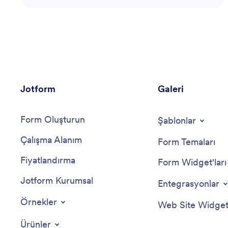
fark etmez, bu temsilci dijital eğitim ortamında
başarınız için gereken içgörü ve araçları sağlar.
Jotform
Galeri
Form Oluşturun
Şablonlar
Çalışma Alanım
Form Temaları
Fiyatlandırma
Form Widget'ları
Jotform Kurumsal
Entegrasyonlar
Örnekler
Web Site Widgetl
Ürünler