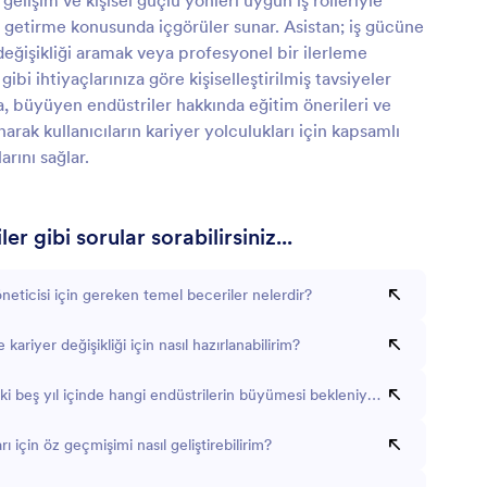
gelişim ve kişisel güçlü yönleri uygun iş rolleriyle
 getirme konusunda içgörüler sunar. Asistan; iş gücüne
 değişikliği aramak veya profesyonel bir ilerleme
ibi ihtiyaçlarınıza göre kişiselleştirilmiş tavsiyeler
a, büyüyen endüstriler hakkında eğitim önerileri ve
narak kullanıcıların kariyer yolculukları için kapsamlı
arını sağlar.
er gibi sorular sorabilirsiniz...
öneticisi için gereken temel beceriler nelerdir?
e kariyer değişikliği için nasıl hazırlanabilirim?
 beş yıl içinde hangi endüstrilerin büyümesi bekleniyor?
rı için öz geçmişimi nasıl geliştirebilirim?