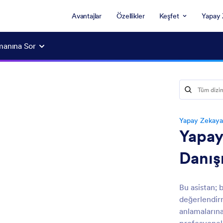
Avantajlar
Özellikler
Keşfet
Yapay 
manına Sor
Yapay Zekaya
Yapay
Danış
Bu asistan; b
değerlendirm
anlamalarına