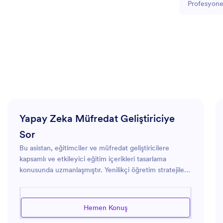
Profesyonel 
Yapay Zeka Müfredat Geliştiriciye
Sor
Bu asistan, eğitimciler ve müfredat geliştiricilere
kapsamlı ve etkileyici eğitim içerikleri tasarlama
konusunda uzmanlaşmıştır. Yenilikçi öğretim stratejileri,
öğrenme çıktıları ve pedagojik tekniklere odaklanarak,
ders planları ve müfredat şemaları oluşturmak için
değerli girdiler sağlar. Asistan, eğitim materyallerinin
Hemen Konuş
güncel ve öğrenme standartlarıyla uyumlu olmasını