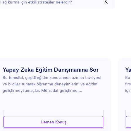
ağ kurma için etkili stratejiler nelerdir?
Yapay Zeka Eğitim Danışmanına Sor
Ya
Bu temsilci, çeşitli eğitim konularında uzman tavsiyesi
Bu 
ve bilgiler sunarak öğrenme deneyimlerini ve eğitimi
fır
geliştirmeyi amaçlar. Müfredat geliştirme,
içi
değerlendirme stratejileri veya teknolojiyi eğitime
ada
entegre etme konusunda rehberliğe ihtiyaç duymanız
kiş
fark etmez, bu temsilci bilgilendirici çözümler sunar.
get
Eğitimciler ve öğrencilerin çeşitli ihtiyaçlarını özel
kat
Hemen Konuş
tavsiye ve kaynaklarla karşılayarak etkin öğretim ve
ile
öğrenme süreçlerini kolaylaştırmaya odaklanmıştır.
kiş