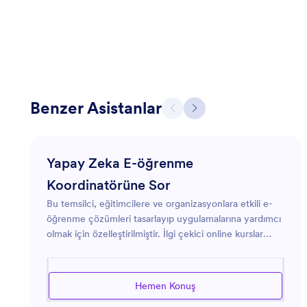
Benzer Asistanlar
Yapay Zeka E-öğrenme
Koordinatörüne Sor
Bu temsilci, eğitimcilere ve organizasyonlara etkili e-
öğrenme çözümleri tasarlayıp uygulamalarına yardımcı
olmak için özelleştirilmiştir. İlgi çekici online kurslar
oluşturma, öğrenme platformlarını yönetme ve en son
teknolojiler ve en iyi uygulamalarla öğrenci sonuçlarını
iyileştirme konularında rehberlik sunar. Yeni bir kurs
Hemen Konuş
oluşturuyor ya da mevcut bir kursu geliştiriyor olmanız